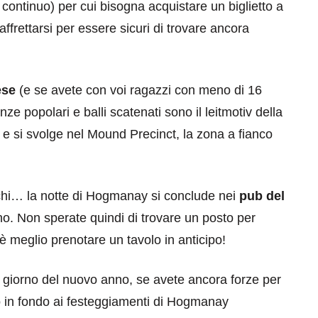
 continuo) per cui bisogna acquistare un biglietto a
affrettarsi per essere sicuri di trovare ancora
ese
(e se avete con voi ragazzi con meno di 16
ze popolari e balli scatenati sono il leitmotiv della
e si svolge nel Mound Precinct, la zona a fianco
eventi
cia di
Eventi di aprile 2026 a
aggio
Rimini e dintorni
chi… la notte di Hogmanay si conclude nei
pub del
ttino. Non sperate quindi di trovare un posto per
Marzo 31, 2026
è meglio prenotare un tavolo in anticipo!
o giorno del nuovo anno, se avete ancora forze per
no in fondo ai festeggiamenti di Hogmanay