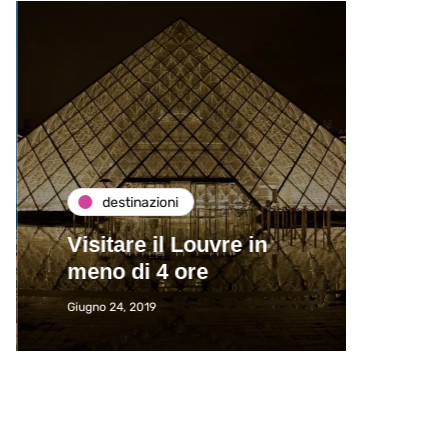
destinazioni
de
Visitare il Louvre in
Paros
meno di 4 ore
Immat
Giugno 24, 2019
Giugno 2