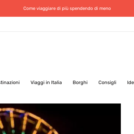
Come viaggiare di più spendendo di meno
tinazioni
Viaggi in Italia
Borghi
Consigli
Id