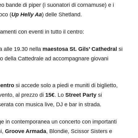
teo bande di piper (i suonatori di cornamuse) e i
oco (
Up Helly Aa
) delle Shetland.
amenti con eventi in tutto il centro:
a alle 19.30 nella
maestosa St. Gils’ Cathedral
si
oro della Cattedrale ad accompagnare giovani
entro
si accede solo a piedi e muniti di biglietto,
evento, al prezzo di
15€
. Lo
Street Party
si
erata con musica live, DJ e bar in strada.
ge in contemporanea un concerto con importanti
ni,
Groove Armada
, Blondie, Scissor Sisters e