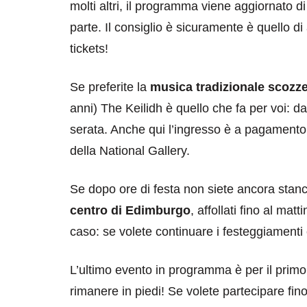
molti altri, il programma viene aggiornato di
parte. Il consiglio è sicuramente è quello di 
tickets!
Se preferite la
musica tradizionale scozz
anni) The Keilidh è quello che fa per voi: dan
serata. Anche qui l’ingresso è a pagamento 
destinazioni
destinazioni
della National Gallery.
sitare il Louvre in
Paros e la Gre
no di 4 ore
Immaturi il Vi
Se dopo ore di festa non siete ancora stan
centro di Edimburgo
, affollati fino al ma
no 24, 2019
Giugno 26, 2013
caso: se volete continuare i festeggiamenti 
L’ultimo evento in programma è per il prim
rimanere in piedi! Se volete partecipare fi