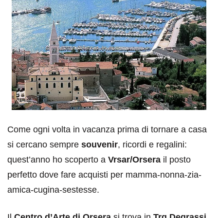
Come ogni volta in vacanza prima di tornare a casa
si cercano sempre
souvenir
, ricordi e regalini:
quest’anno ho scoperto a
Vrsar/Orsera
il posto
perfetto dove fare acquisti per mamma-nonna-zia-
amica-cugina-sestesse.
Il
Centro d’Arte di Orsera
si trova in
Trg Degrassi
,