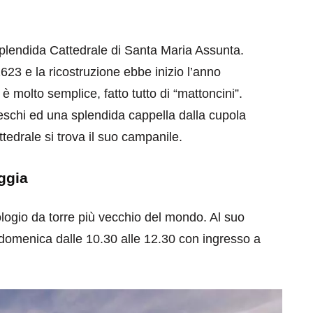
 splendida Cattedrale di Santa Maria Assunta.
623 e la ricostruzione ebbe inizio l’anno
è molto semplice, fatto tutto di “mattoncini”.
reschi ed una splendida cappella dalla cupola
eventi
ttedrale si trova il suo campanile.
cia di
Eventi di aprile 2026 a
aggio
Rimini e dintorni
ggia
Marzo 31, 2026
ogio da torre più vecchio del mondo. Al suo
a domenica dalle 10.30 alle 12.30 con ingresso a