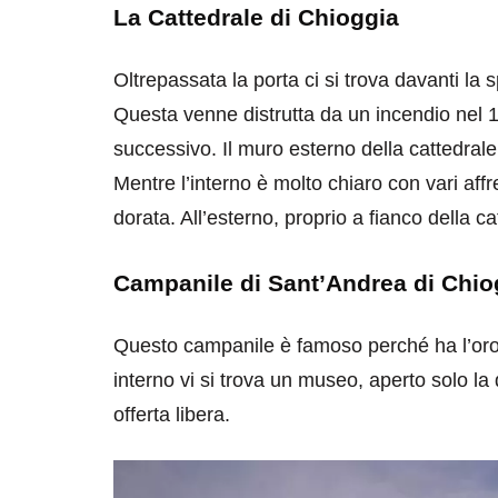
La Cattedrale di Chioggia
Oltrepassata la porta ci si trova davanti la
Questa venne distrutta da un incendio nel 1
successivo. Il muro esterno della cattedrale 
Mentre l’interno è molto chiaro con vari aff
destinazioni
destinazioni
dorata. All’esterno, proprio a fianco della ca
sitare il Louvre in
Paros e la Gre
no di 4 ore
Immaturi il Vi
Campanile di Sant’Andrea di Chio
no 24, 2019
Giugno 26, 2013
Questo campanile è famoso perché ha l’orol
interno vi si trova un museo, aperto solo l
offerta libera.