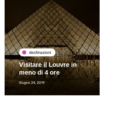
destinazioni
de
Visitare il Louvre in
Paros
meno di 4 ore
Immat
Giugno 24, 2019
Giugno 2