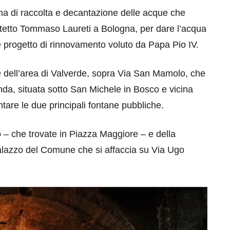
ma di raccolta e decantazione delle acque che
itetto Tommaso Laureti a Bologna, per dare l’acqua
me progetto di rinnovamento voluto da Papa Pio IV.
e dell’area di Valverde, sopra Via San Mamolo, che
da, situata sotto San Michele in Bosco e vicina
eventi
ntare le due principali fontane pubbliche.
cia di
Eventi di aprile 2026 a
o
– che trovate in Piazza Maggiore – e della
aggio
Rimini e dintorni
Palazzo del Comune che si affaccia su Via Ugo
Marzo 31, 2026