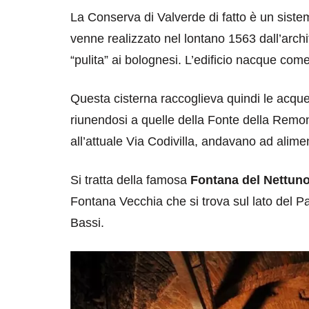
La Conserva di Valverde di fatto è un siste
venne realizzato nel lontano 1563 dall’arch
“pulita” ai bolognesi. L’edificio nacque co
Questa cisterna raccoglieva quindi le acqu
riunendosi a quelle della Fonte della Remon
destinazioni
destinazioni
all’attuale Via Codivilla, andavano ad alime
sitare il Louvre in
Paros e la Gre
Si tratta della famosa
Fontana del Nettun
no di 4 ore
Immaturi il Vi
Fontana Vecchia che si trova sul lato del 
no 24, 2019
Giugno 26, 2013
Bassi.