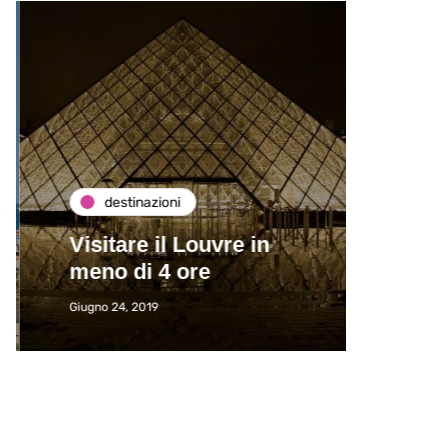
destinazioni
de
Visitare il Louvre in
Paros
meno di 4 ore
Immat
Giugno 24, 2019
Giugno 2