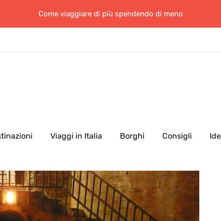
Come viaggiare di più spendendo di meno
tinazioni
Viaggi in Italia
Borghi
Consigli
Id