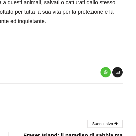
 a questi animali, salvati o catturati dallo stesso
ttato per tutta la sua vita per la protezione e la
nte ed inquietante.
eventi
cia di
Eventi di aprile 2026 a
aggio
Rimini e dintorni
Marzo 31, 2026
Successivo
Fraser Island: il paradiso di sabbia ma