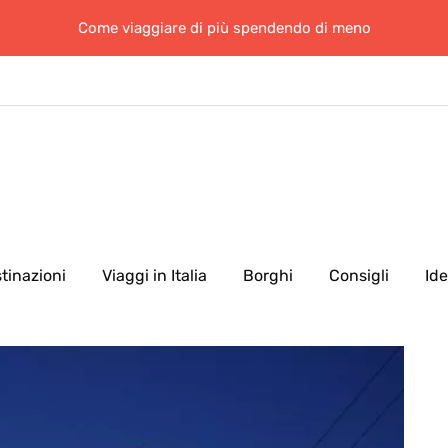
Come viaggiare di più spendendo di meno
tinazioni
Viaggi in Italia
Borghi
Consigli
Id