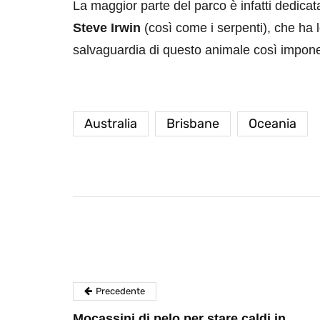
La maggior parte del parco è infatti dedicata
Steve Irwin
(così come i serpenti), che ha lo
salvaguardia di questo animale così impone
Australia
Brisbane
Oceania
destinazioni
destinazioni
sitare il Louvre in
Paros e la Gre
no di 4 ore
Immaturi il Vi
no 24, 2019
Giugno 26, 2013
Precedente
Mocassini di pelo per stare caldi in