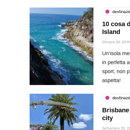
destinazi
10 cosa d
Island
Ottobre 30, 2019
Un’isola me
in perfetta 
sport, non p
aspetta!
destinazi
Brisbane 
city
Settembre 30, 2