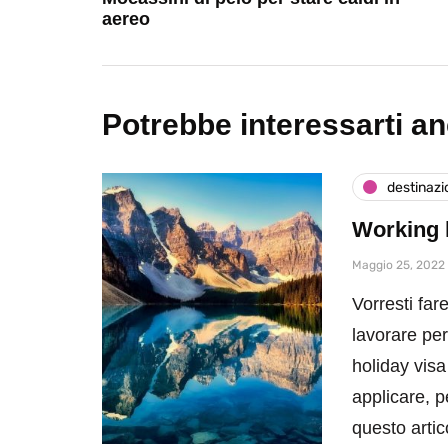
aereo
Potrebbe interessarti a
destinazi
Working h
Maggio 25, 2022
Vorresti far
lavorare per
holiday visa
applicare, p
questo artic