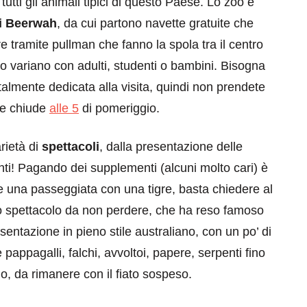
tutti gli animali tipici di questo Paese. Lo zoo è
di Beerwah
, da cui partono navette gratuite che
 tramite pullman che fanno la spola tra il centro
esso variano con adulti, studenti o bambini. Bisogna
talmente dedicata alla visita, quindi non prendete
 e chiude
alle 5
di pomeriggio.
rietà di
spettacoli
, dalla presentazione delle
nti! Pagando dei supplementi (alcuni molto cari) è
re una passeggiata con una tigre, basta chiedere al
Lo spettacolo da non perdere, che ha reso famoso
ntazione in pieno stile australiano, con un po’ di
pappagalli, falchi, avvoltoi, papere, serpenti fino
o, da rimanere con il fiato sospeso.