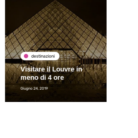
destinazioni
de
Visitare il Louvre in
Paros
meno di 4 ore
Immat
Giugno 24, 2019
Giugno 2