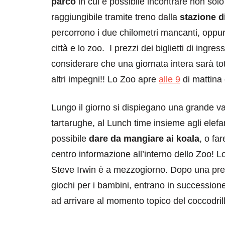
parco
in cui è possibile incontrare non solo 
raggiungibile tramite treno dalla
stazione 
percorrono i due chilometri mancanti, oppure
città e lo zoo. I prezzi dei biglietti di ingr
considerare che una giornata intera sarà to
altri impegni!! Lo Zoo apre
alle 9
di mattina
Lungo il giorno si dispiegano una grande va
tartarughe, al Lunch time insieme agli elefa
possibile
dare da mangiare ai koala
, o fa
centro informazione all’interno dello Zoo! 
Steve Irwin è a mezzogiorno. Dopo una prese
giochi per i bambini, entrano in successione 
ad arrivare al momento topico del coccodrill