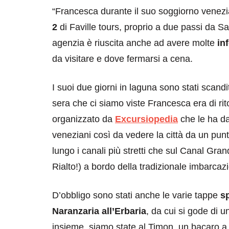
“Francesca durante il suo soggiorno venezi
2
di Faville tours, proprio a due passi da S
agenzia è riuscita anche ad avere molte
in
da visitare e dove fermarsi a cena.
I suoi due giorni in laguna sono stati scand
sera che ci siamo viste Francesca era di ri
organizzato da
Excursiopedia
che le ha dat
veneziani così da vedere la città da un punto
lungo i canali più stretti che sul Canal Gr
Rialto!) a bordo della tradizionale imbarca
D’obbligo sono stati anche le varie tappe
sp
Naranzaria all’Erbaria
, da cui si gode di 
insieme, siamo state al Timon, un bacaro a