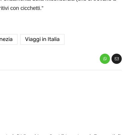
ivi con cicchetti.”
nezia
Viaggi in Italia
eventi
cia di
Eventi di aprile 2026 a
aggio
Rimini e dintorni
Marzo 31, 2026