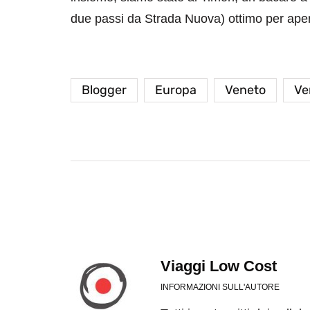
due passi da Strada Nuova) ottimo per aperit
Blogger
Europa
Veneto
Ve
destinazioni
destinazioni
sitare il Louvre in
Paros e la Gre
no di 4 ore
Immaturi il Vi
no 24, 2019
Giugno 26, 2013
Viaggi Low Cost
INFORMAZIONI SULL'AUTORE