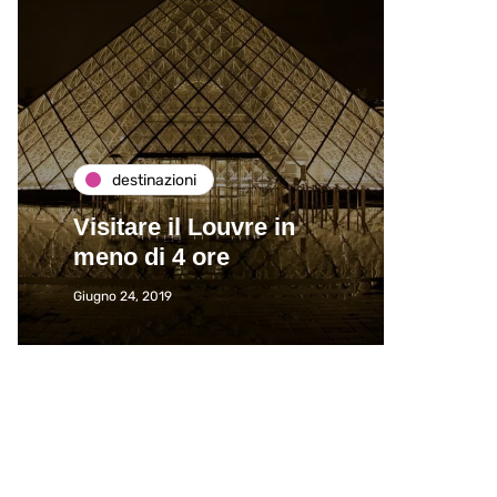
destinazioni
de
Visitare il Louvre in
Paros
meno di 4 ore
Immat
Giugno 24, 2019
Giugno 2