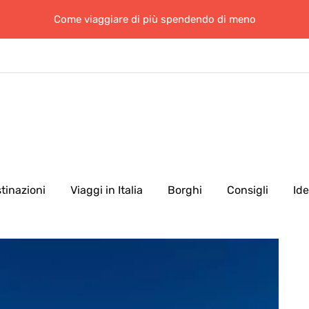
Come viaggiare di più spendendo di meno
tinazioni
Viaggi in Italia
Borghi
Consigli
Id