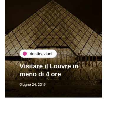
destinazioni
de
Visitare il Louvre in
Paros
meno di 4 ore
Immat
Giugno 24, 2019
Giugno 2