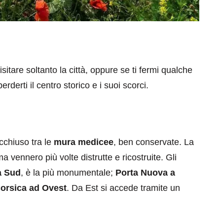
sitare soltanto la città, oppure se ti fermi qualche
derti il centro storico e i suoi scorci.
eventi
cia di
Eventi di aprile 2026 a
aggio
Rimini e dintorni
acchiuso tra le
mura medicee
, ben conservate. La
Marzo 31, 2026
a vennero più volte distrutte e ricostruite. Gli
a Sud
, è la più monumentale;
Porta Nuova a
orsica ad Ovest
. Da Est si accede tramite un