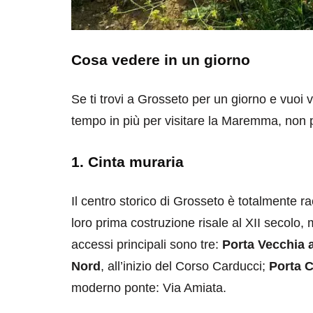
Cosa vedere in un giorno
Se ti trovi a Grosseto per un giorno e vuoi vi
tempo in più per visitare la Maremma, non per
destinazioni
destinazioni
sitare il Louvre in
Paros e la Gre
1. Cinta muraria
no di 4 ore
Immaturi il Vi
Il centro storico di Grosseto è totalmente r
no 24, 2019
Giugno 26, 2013
loro prima costruzione risale al XII secolo, m
accessi principali sono tre:
Porta Vecchia 
Nord
, all’inizio del Corso Carducci;
Porta C
moderno ponte: Via Amiata.