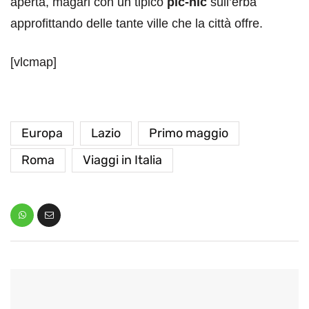
aperta, magari con un tipico
pic-nic
sull’erba
approfittando delle tante ville che la città offre.
[vlcmap]
Europa
Lazio
Primo maggio
Roma
Viaggi in Italia