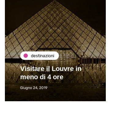
destinazioni
de
Visitare il Louvre in
Paros
meno di 4 ore
Immat
Giugno 24, 2019
Giugno 2