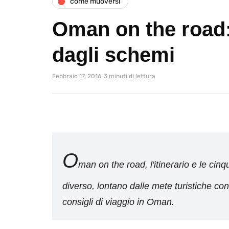
come muoversi
Oman on the road:
dagli schemi
Febbraio 17, 2016
3 minuti di lettura
O
man on the road, l'itinerario e le c
diverso, lontano dalle mete turistiche cons
consigli di viaggio in Oman.