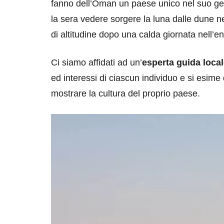
fanno dell’Oman un paese unico nel suo gen
la sera vedere sorgere la luna dalle dune 
di altitudine dopo una calda giornata nell’e
Ci siamo affidati ad un’
esperta guida loca
ed interessi di ciascun individuo e si esime 
destinazioni
destinazioni
mostrare la cultura del proprio paese.
sitare il Louvre in
Paros e la Gre
no di 4 ore
Immaturi il Vi
no 24, 2019
Giugno 26, 2013