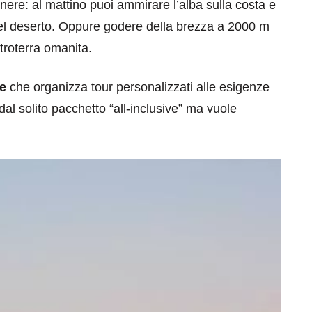
ere: al mattino puoi ammirare l’alba sulla costa e
nel deserto. Oppure godere della brezza a 2000 m
ntroterra omanita.
le
che organizza tour personalizzati alle esigenze
dal solito pacchetto “all-inclusive” ma vuole
eventi
cia di
Eventi di aprile 2026 a
aggio
Rimini e dintorni
Marzo 31, 2026