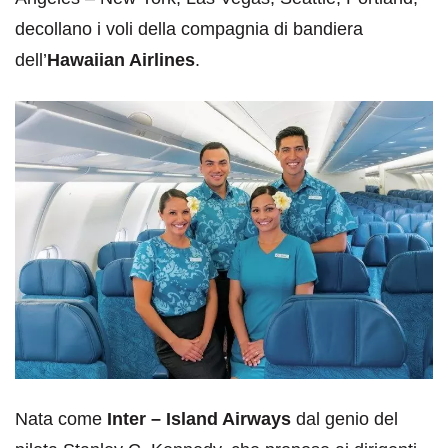
decollano i voli della compagnia di bandiera
dell’
Hawaiian Airlines
.
Nata come
Inter – Island Airways
dal genio del