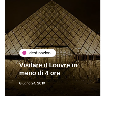
destinazioni
de
Visitare il Louvre in
Paros
meno di 4 ore
Immat
Giugno 24, 2019
Giugno 2