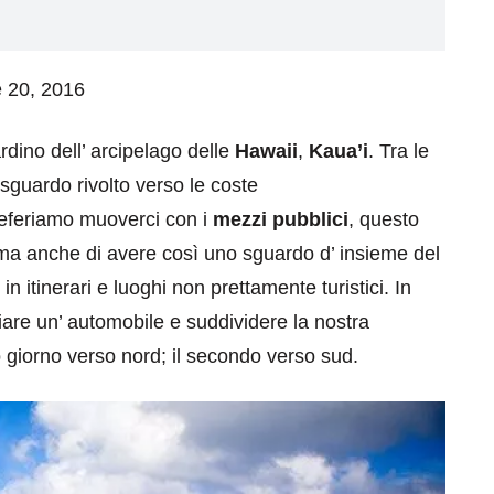
e 20, 2016
rdino dell’ arcipelago delle
Hawaii
,
Kaua’i
. Tra le
o sguardo rivolto verso le coste
referiamo muoverci con i
mezzi pubblici
, questo
 ma anche di avere così uno sguardo d’ insieme del
in itinerari e luoghi non prettamente turistici. In
are un’ automobile e suddividere la nostra
o giorno verso nord; il secondo verso sud.