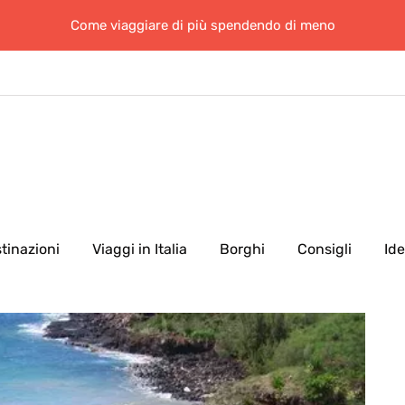
Come viaggiare di più spendendo di meno
tinazioni
Viaggi in Italia
Borghi
Consigli
Id