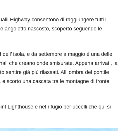
lii Highway consentono di raggiungere tutti i
he angoletto nascosto, scoperto seguendo le
eventi
d dell’ isola, e da settembre a maggio è una delle
ernali che creano onde smisurate. Appena arrivati, la
cia di
Eventi di aprile 2026 a
o sentire già più rilassati. All’ ombra del pontile
aggio
Rimini e dintorni
 e scorto una cascata tra le montagne di fronte
Marzo 31, 2026
int Lighthouse e nel rifugio per uccelli che qui si