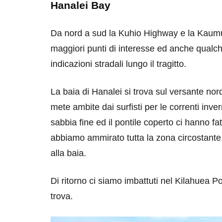
Hanalei Bay
Da nord a sud la Kuhio Highway e la Kaumua
maggiori punti di interesse ed anche qualc
indicazioni stradali lungo il tragitto.
destinazioni
destinazioni
La baia di Hanalei si trova sul versante nor
mete ambite dai surfisti per le correnti inv
sitare il Louvre in
Paros e la Gre
sabbia fine ed il pontile coperto ci hanno fatt
no di 4 ore
Immaturi il Vi
abbiamo ammirato tutta la zona circostante,
no 24, 2019
Giugno 26, 2013
alla baia.
Di ritorno ci siamo imbattuti nel Kilahuea Po
trova.