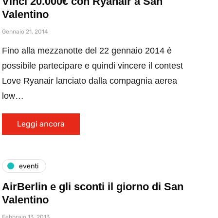
Vinci 20.000€ con Ryanair a San
Valentino
Gennaio 21, 2014
Fino alla mezzanotte del 22 gennaio 2014 è
possibile partecipare e quindi vincere il contest
Love Ryanair lanciato dalla compagnia aerea
low…
Leggi ancora
eventi
AirBerlin e gli sconti il giorno di San
Valentino
Febbraio 13, 2013