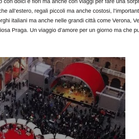
to con dolci e fiori ma anche con viaggi per fare una sor
he all’estero, regali piccoli ma anche costosi, l’importan
 borghi italiani ma anche nelle grandi città come Verona, V
eriosa Praga. Un viaggio d’amore per un giorno ma che 