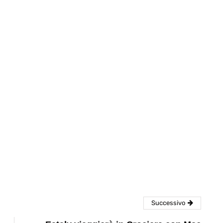
eventi
cia di
Eventi di aprile 2026 a
aggio
Rimini e dintorni
Marzo 31, 2026
Successivo