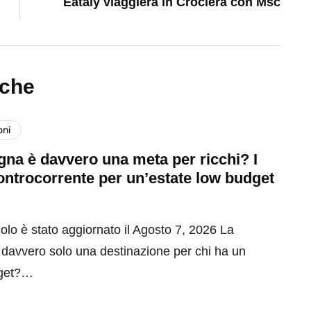
Eataly viaggierà in Crociera con Msc
nche
oni
na è davvero una meta per ricchi? I
ontrocorrente per un’estate low budget
olo è stato aggiornato il Agosto 7, 2026 La
davvero solo una destinazione per chi ha un
get?…