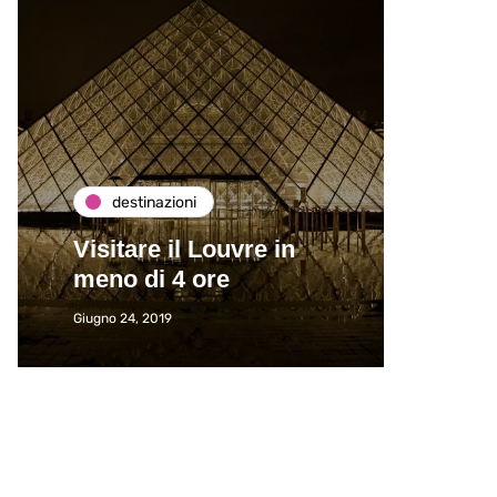
destinazioni
de
Visitare il Louvre in
Paros
meno di 4 ore
Immat
Giugno 24, 2019
Giugno 2