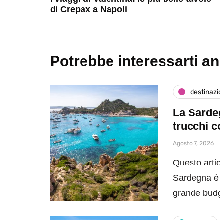
di Crepax a Napoli
Potrebbe interessarti a
destinazi
La Sardeg
trucchi c
Agosto 7, 2026
Questo artic
Sardegna è 
grande bud