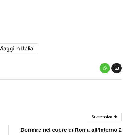
Viaggi in Italia
eventi
cia di
Eventi di aprile 2026 a
aggio
Rimini e dintorni
Marzo 31, 2026
Successivo
Dormire nel cuore di Roma all’Interno 2