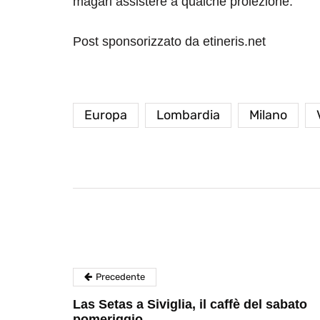
magari assistere a qualche proiezione.
Post sponsorizzato da etineris.net
Europa
Lombardia
Milano
destinazioni
destinazioni
sitare il Louvre in
Paros e la Gre
no di 4 ore
Immaturi il Vi
no 24, 2019
Giugno 26, 2013
Precedente
Las Setas a Siviglia, il caffè del sabato
pomeriggio