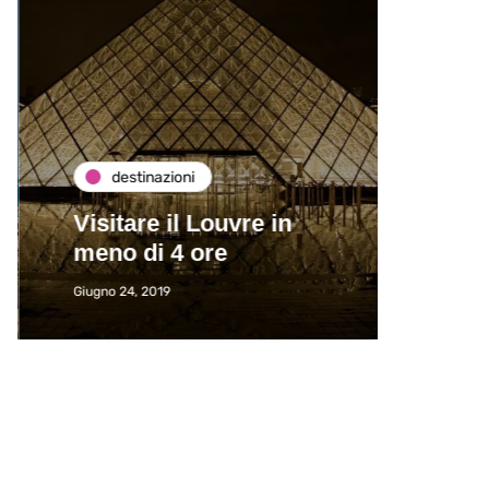
destinazioni
de
Visitare il Louvre in
Paros
meno di 4 ore
Immat
Giugno 24, 2019
Giugno 2