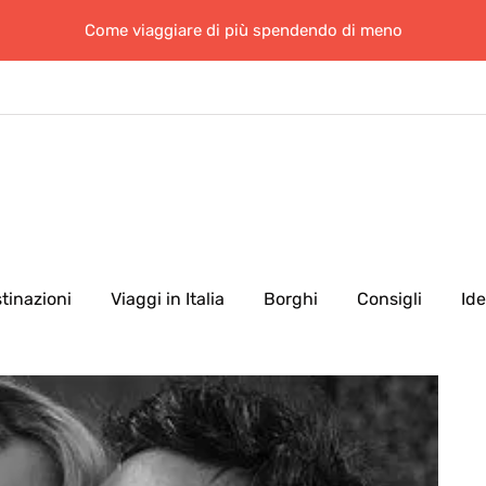
Come viaggiare di più spendendo di meno
tinazioni
Viaggi in Italia
Borghi
Consigli
Id