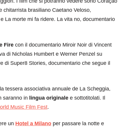
 maggiori. I film che si potranno vedere sono Coração
chitarrista brasiliano Caetano Veloso,
e La morte mi fa ridere. La vita no, documentario
e Fire
con il documentario Miroir Noir di Vincent
siva di Nicholas Humbert e Werner Penzel su
re di Super8 Stories, documentario che segue il
 la tessera associativa annuale de La Scheggia,
ilm saranno in
lingua originale
e sottotitolati. Il
rld Music Film Fest
.
iere un
Hotel a Milano
per passare la notte e