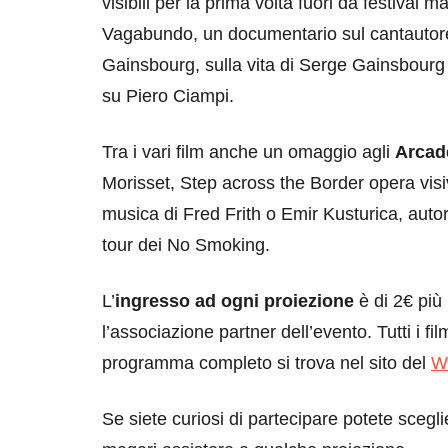
visibili per la prima volta fuori da festival
Vagabundo, un documentario sul cantautore 
Gainsbourg, sulla vita di Serge Gainsbourg 
su Piero Ciampi.
Tra i vari film anche un omaggio agli
Arcad
Morisset, Step across the Border opera vi
musica di Fred Frith o Emir Kusturica, auto
tour dei No Smoking.
L’
ingresso ad ogni proiezione
è di 2€ più
l’associazione partner dell’evento. Tutti i f
programma completo si trova nel sito del
Wo
Se siete curiosi di partecipare potete scegl