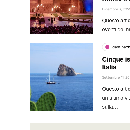
Dicembre 3, 202
Questo artic
eventi del 
destinazi
Cinque is
Italia
Settembre 11, 2
Questo artic
un ultimo vi
sulla…