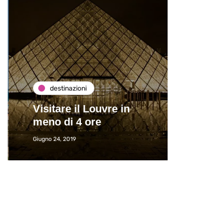
destinazioni
de
Visitare il Louvre in
Paros
meno di 4 ore
Immat
Giugno 24, 2019
Giugno 2