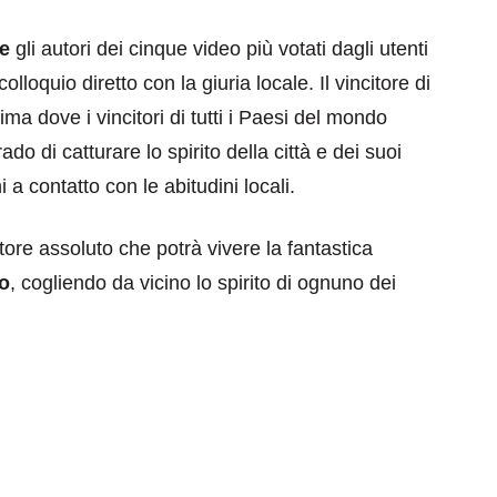
le
gli autori dei cinque video più votati dagli utenti
loquio diretto con la giuria locale. Il vincitore di
sima dove i vincitori di tutti i Paesi del mondo
o di catturare lo spirito della città e dei suoi
i a contatto con le abitudini locali.
eventi
cia di
Eventi di aprile 2026 a
tore assoluto che potrà vivere la fantastica
aggio
Rimini e dintorni
do
, cogliendo da vicino lo spirito di ognuno dei
Marzo 31, 2026