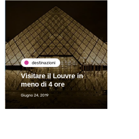
destinazioni
de
Visitare il Louvre in
Paros
meno di 4 ore
Immat
Giugno 24, 2019
Giugno 2