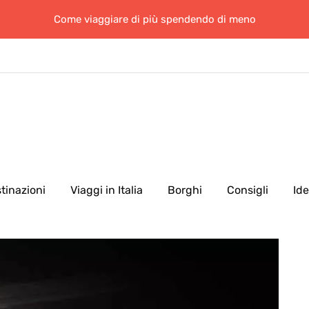
Come viaggiare di più spendendo di meno
tinazioni
Viaggi in Italia
Borghi
Consigli
Id