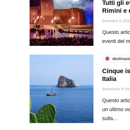
Tutti gli
Rimini e 
Dicembre 3, 202
Questo artic
eventi del 
destinazi
Cinque is
Italia
Settembre 11, 2
Questo artic
un ultimo vi
sulla…