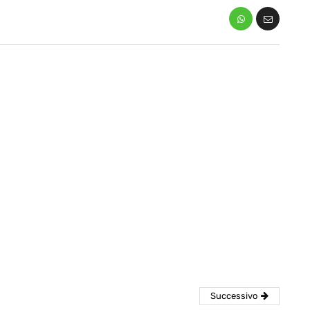
eventi
cia di
Eventi di aprile 2026 a
aggio
Rimini e dintorni
Marzo 31, 2026
Successivo