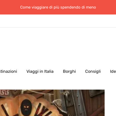
Come viaggiare di più spendendo di meno
tinazioni
Viaggi in Italia
Borghi
Consigli
Id