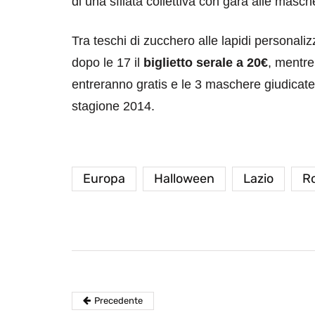
di una sfilata collettiva con gara alle masche
Tra teschi di zucchero alle lapidi personali
dopo le 17 il
biglietto serale a 20€
, mentre
entreranno gratis e le 3 maschere giudicat
stagione 2014.
destinazioni
destinazioni
sitare il Louvre in
Paros e la Gre
Europa
Halloween
Lazio
R
no di 4 ore
Immaturi il Vi
no 24, 2019
Giugno 26, 2013
Precedente