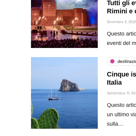
Tutti gli
Rimini e 
Dicembre 3, 202
Questo artic
eventi del 
destinazi
Cinque is
Italia
Settembre 11, 2
Questo artic
un ultimo vi
sulla…