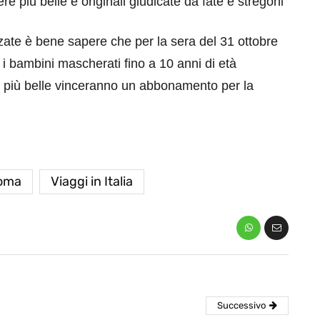
re più belle e originali giudicate da fate e stregoni
zzate è bene sapere che per la sera del 31 ottobre
 i bambini mascherati fino a 10 anni di età
e più belle vinceranno un abbonamento per la
eventi
cia di
Eventi di aprile 2026 a
oma
Viaggi in Italia
aggio
Rimini e dintorni
Marzo 31, 2026
Successivo