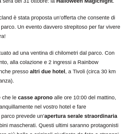
sera del 31 ottobre: la
Halloween Magicnight
.
and è stata proposta un’offerta che consente di
parco. Un evento davvero strepitoso per far vivere
ra!
ituato ad una ventina di chilometri dal parco. Con
nto, alla colazione e 2 ingressi a Rainbow
 anche presso
altri due hotel
, a Tivoli (circa 30 km
anza).
e che le
casse aprono
alle ore 10:00 del mattino,
ranquillamente nel vostro hotel e fare
l parco prevede un’
apertura serale straordinaria
mbini mascherati. Questi ultimi saranno protagonisti