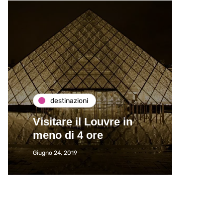
destinazioni
de
Visitare il Louvre in
Paros
meno di 4 ore
Immat
Giugno 24, 2019
Giugno 2