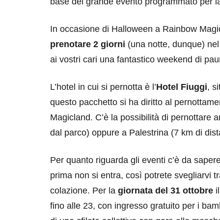
base del grande evento programmato per la 
In occasione di Halloween a Rainbow Magicl
prenotare 2 giorni
(una notte, dunque) nel 
ai vostri cari una fantastico weekend di pau
L’hotel in cui si pernotta è l’
Hotel Fiuggi
, s
questo pacchetto si ha diritto al pernottame
Magicland. C’è la possibilità di pernottare
dal parco) oppure a Palestrina (7 km di dist
Per quanto riguarda gli eventi c’è da saper
prima non si entra, così potrete svegliarvi t
colazione. Per la
giornata del 31 ottobre
i
fino alle 23, con ingresso gratuito per i ba