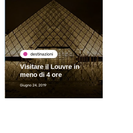
destinazioni
de
Visitare il Louvre in
Paros
meno di 4 ore
Immat
Giugno 24, 2019
Giugno 2