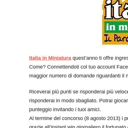
Italia in Miniatura
quest’anno ti offre ingre
Come? Connettendoti col tuo account Faceb
maggior numero di domande riguardanti il 
Riceverai più punti se risponderai più veloc
risponderai in modo sbagliato. Potrai giocar
punteggio invitando i tuoi amici.
Al termine del concorso (8 agosto 2013) i pr
grazie all’instant win giornaliero il fortunat