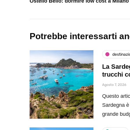
Ostello Bello: dormire low cost a Milano
Potrebbe interessarti a
destinazi
La Sardeg
trucchi c
Agosto 7, 2026
Questo artic
Sardegna è 
grande bud