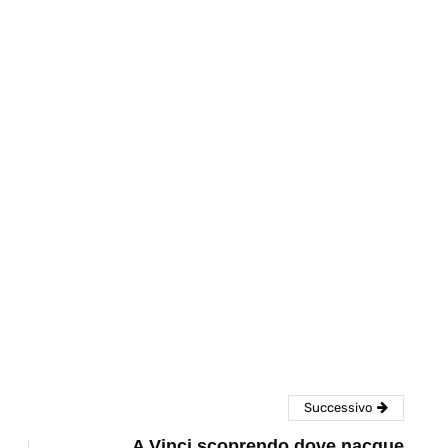
eventi
cia di
Eventi di aprile 2026 a
aggio
Rimini e dintorni
Marzo 31, 2026
Successivo
A Vinci scoprendo dove nacque