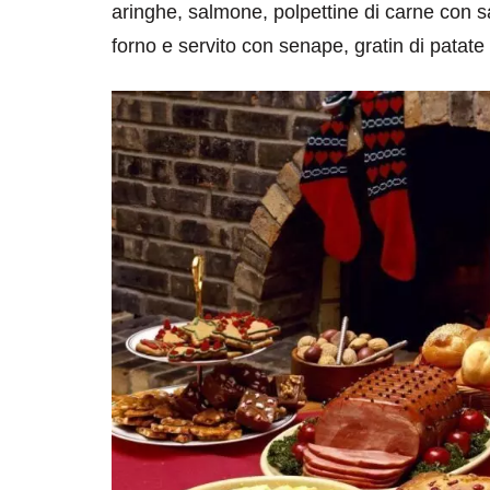
aringhe, salmone, polpettine di carne con s
forno e servito con senape, gratin di patate
destinazioni
destinazioni
sitare il Louvre in
Paros e la Gre
no di 4 ore
Immaturi il Vi
no 24, 2019
Giugno 26, 2013