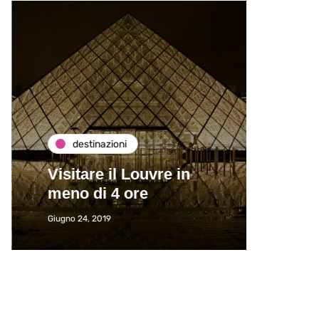
destinazioni
de
Visitare il Louvre in
Paros
meno di 4 ore
Immat
Giugno 24, 2019
Giugno 2