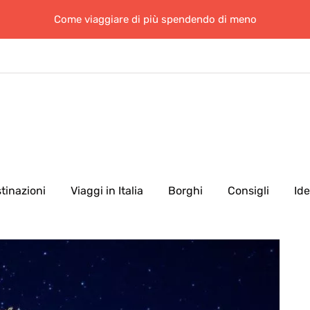
Come viaggiare di più spendendo di meno
tinazioni
Viaggi in Italia
Borghi
Consigli
Id