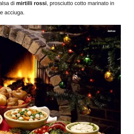
alsa di
mirtilli rossi
, prosciutto cotto marinato in
 e acciuga.
eventi
cia di
Eventi di aprile 2026 a
aggio
Rimini e dintorni
Marzo 31, 2026