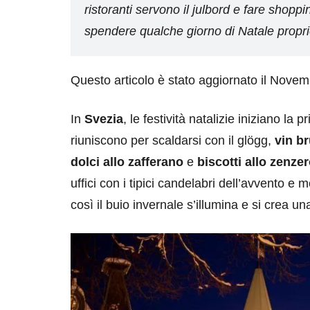
ristoranti servono il julbord e fare shop
spendere qualche giorno di Natale propri
Questo articolo è stato aggiornato il Nove
In
Svezia
, le festività natalizie iniziano l
riuniscono per scaldarsi con il glögg,
vin b
dolci allo zafferano
e
biscotti allo zenze
uffici con i tipici candelabri dell’avvento e 
così il buio invernale s’illumina e si crea u