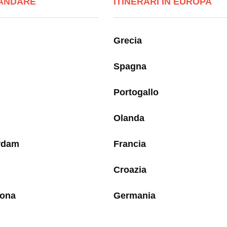
ANDARE
ITINERARI IN EUROPA
Grecia
Spagna
Portogallo
Olanda
rdam
Francia
Croazia
lona
Germania