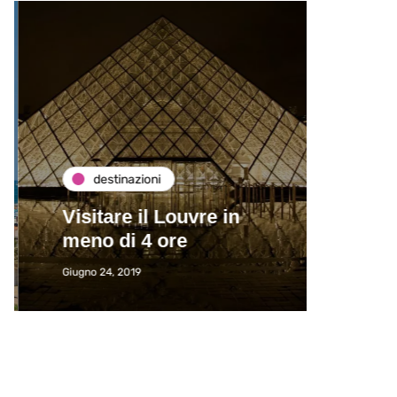
destinazioni
de
Visitare il Louvre in
Paros
meno di 4 ore
Immat
Giugno 24, 2019
Giugno 2