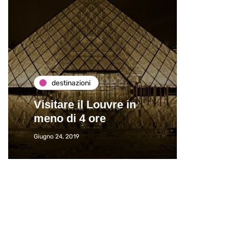
destinazioni
de
Visitare il Louvre in
Paros
meno di 4 ore
Immat
Giugno 24, 2019
Giugno 2