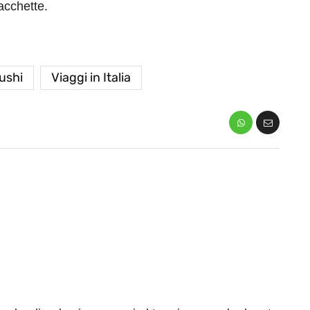
acchette.
ushi
Viaggi in Italia
eventi
cia di
Eventi di aprile 2026 a
aggio
Rimini e dintorni
Marzo 31, 2026