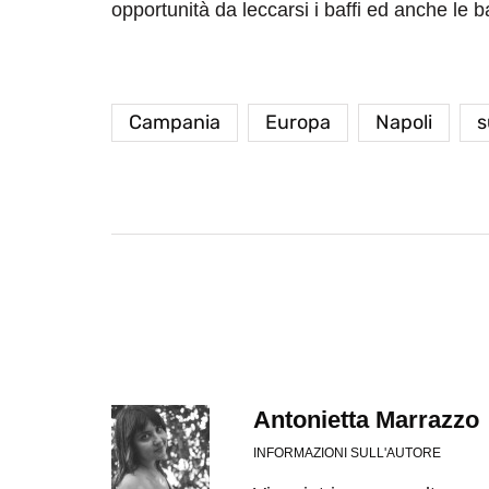
opportunità da leccarsi i baffi ed anche le b
Campania
Europa
Napoli
s
destinazioni
destinazioni
sitare il Louvre in
Paros e la Gre
no di 4 ore
Immaturi il Vi
no 24, 2019
Giugno 26, 2013
Antonietta Marrazzo
INFORMAZIONI SULL'AUTORE