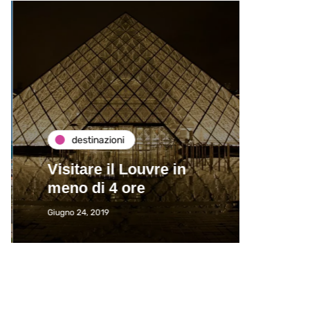
destinazioni
de
Visitare il Louvre in
Paros
meno di 4 ore
Immat
Giugno 24, 2019
Giugno 2