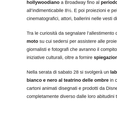
hollywoodiano
a Broadway fino al
periodo
all’indimenticabile 8½. E poi proiezioni e pe
cinematografici, attori, ballerini nelle vesti d
Tra le curiosità da segnalare l’allestimento 
moto
su cui sedersi per assistere alle proiez
giornalisti e fotografi che avranno il compito
destinazioni
destinazioni
iniziative culturali, oltre a fornire
spiegazio
sitare il Louvre in
Paros e la Gre
no di 4 ore
Immaturi il Vi
Nella serata di sabato 28 si svolgerà un
lab
bianco e nero al teatrino delle ombre
in c
no 24, 2019
Giugno 26, 2013
cartoni animati disegnati e prodotti da Disne
completamente diverso dalle loro abitudini t