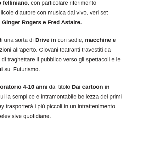
 felliniano
, con particolare riferimento
llicole d’autore con musica dal vivo, veri set
i
Ginger Rogers e Fred Astaire.
di una sorta di
Drive in
con sedie,
macchine e
ioni all’aperto. Giovani teatranti travestiti da
 di traghettare il pubblico verso gli spettacoli e le
eventi
ni
sul Futurismo.
cia di
Eventi di aprile 2026 a
aggio
Rimini e dintorni
oratorio 4-10 anni
dal titolo
Dai cartoon in
ui la semplice e intramontabile bellezza dei primi
Marzo 31, 2026
y trasporterà i più piccoli in un intrattenimento
elevisive quotidiane.