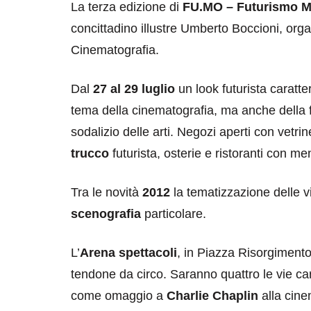
La terza edizione di
FU.MO – Futurismo M
concittadino illustre Umberto Boccioni, or
Cinematografia.
Dal
27 al 29 luglio
un look futurista caratte
tema della cinematografia, ma anche della fo
sodalizio delle arti. Negozi aperti con vetri
trucco
futurista, osterie e ristoranti con men
Tra le novità
2012
la tematizzazione delle vi
scenografia
particolare.
L’
Arena spettacoli
, in Piazza Risorgimento
tendone da circo. Saranno quattro le vie c
come omaggio a
Charlie Chaplin
alla cine