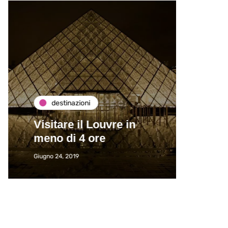
destinazioni
de
Visitare il Louvre in
Paros
meno di 4 ore
Immat
Giugno 24, 2019
Giugno 2