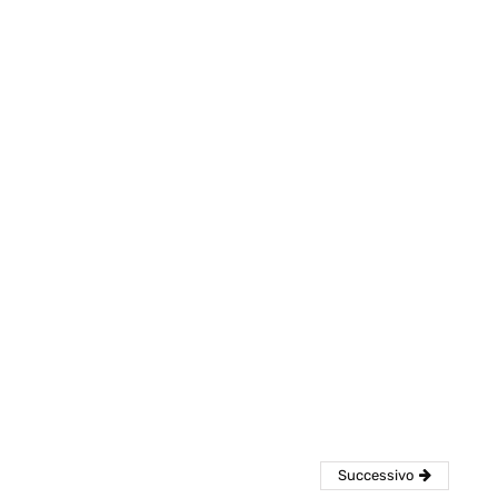
eventi
cia di
Eventi di aprile 2026 a
aggio
Rimini e dintorni
Marzo 31, 2026
Successivo