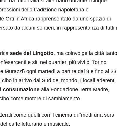
oli da tutta Italia si alternano durante i cinque
spressioni della tradizione napoletana e
ille Orti in Africa rapprensentato da uno spazio di
rsato da alcuni sentieri, in rappresentanza di tutti i
rica
sede del Lingotto
, ma coinvolge la città tanto
eventi
fesercenti e siti nei quartieri più vivi di Torino
cia di
Eventi di aprile 2026 a
e Murazzi) ogni martedì a partire dal 9 e fino al 23
aggio
Rimini e dintorni
 cibo in arrivo dal Sud del mondo. I locali aderenti
ni consumazione
alla Fondazione Terra Madre,
Marzo 31, 2026
l cibo come motore di cambiamento.
erali come quelli con il cinema di “metti una sera
del caffè letterario e musicale.