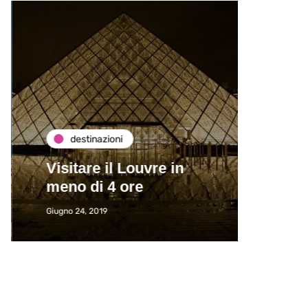
destinazioni
de
Visitare il Louvre in
Paros
meno di 4 ore
Immat
Giugno 24, 2019
Giugno 2