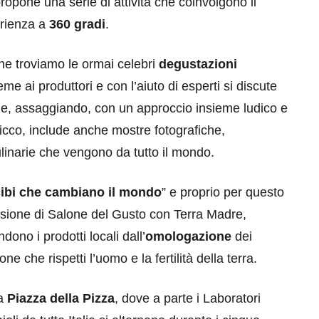
ropone una serie di attività che coinvolgono il
erienza a
360 gradi
.
lone troviamo le ormai celebri
degustazioni
eme ai produttori e con l’aiuto di esperti si discute
nde, assaggiando, con un approccio insieme ludico e
ricco, include anche mostre fotografiche,
ulinarie che vengono da tutto il mondo.
cibi che cambiano il mondo
” e proprio per questo
fusione di Salone del Gusto con Terra Madre,
dono i prodotti locali dall’
omologazione
dei
che rispetti l’uomo e la fertilità della terra.
la
Piazza della Pizza
, dove a parte i Laboratori