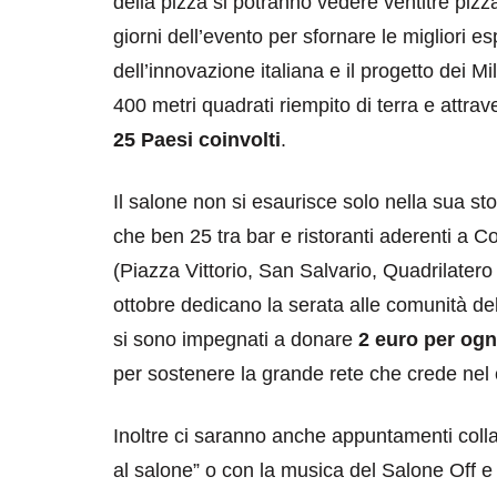
della pizza si potranno vedere ventitre pizzai
giorni dell’evento per sfornare le migliori e
dell’innovazione italiana e il progetto dei M
400 metri quadrati riempito di terra e attrave
25 Paesi coinvolti
.
Il salone non si esaurisce solo nella sua sto
destinazioni
destinazioni
che ben 25 tra bar e ristoranti aderenti a Con
sitare il Louvre in
Paros e la Gre
(Piazza Vittorio, San Salvario, Quadrilatero 
no di 4 ore
Immaturi il Vi
ottobre dedicano la serata alle comunità del
si sono impegnati a donare
2 euro per og
no 24, 2019
Giugno 26, 2013
per sostenere la grande rete che crede ne
Inoltre ci saranno anche appuntamenti collat
al salone” o con la musica del Salone Off e 