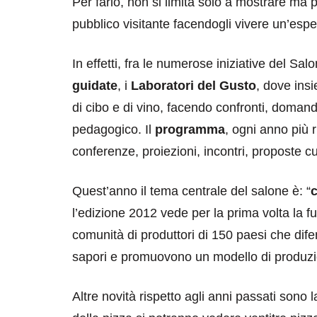
Per farlo, non si limita solo a mostrare ma p
pubblico visitante facendogli vivere un’esp
In effetti, fra le numerose iniziative del Sa
guidate
, i
Laboratori del Gusto
, dove insi
di cibo e di vino, facendo confronti, doma
pedagogico. Il
programma
, ogni anno più 
conferenze, proiezioni, incontri, proposte c
Quest’anno il tema centrale del salone è: “
l’edizione 2012 vede per la prima volta la 
comunità di produttori di 150 paesi che difen
sapori e promuovono un modello di produzione 
Altre novità rispetto agli anni passati sono 