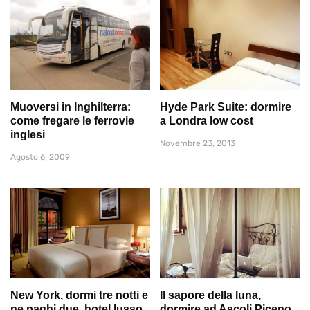
Muoversi in Inghilterra:
Hyde Park Suite: dormire
come fregare le ferrovie
a Londra low cost
inglesi
Novembre 23, 2013
Agosto 6, 2009
New York, dormi tre notti e
Il sapore della luna,
ne paghi due, hotel lusso
dormire ad Ascoli Piceno