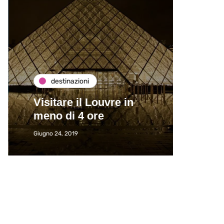
destinazioni
de
Visitare il Louvre in
Paros
meno di 4 ore
Immat
Giugno 24, 2019
Giugno 2