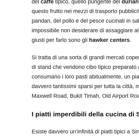
del
caffè
tipico, quello pungente del
durian
questo frutto nei mezzi di trasporto pubblici
pandan, del pollo e del pesce cucinati in s
impossibile non desiderare di assaggiare alme
giusti per farlo sono gli
hawker centers
.
destinazioni
destinazioni
Si tratta di una sorta di grandi mercati coper
sitare il Louvre in
Paros e la Gre
di stand che vendono cibo tipico preparato al
no di 4 ore
Immaturi il Vi
consumano i loro pasti abitualmente, un pi
no 24, 2019
Giugno 26, 2013
davvero tantissimi sparsi per tutta la città
Maxwell Road, Bukit Timah, Old Airport 
I piatti imperdibili della cucina di
Esiste davvero un’infinità di piatti tipici a