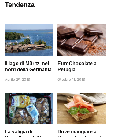
Tendenza
Il lago di Müritz, nel
EuroChocolate a
nord della Germania
Perugia
Aprile 29, 2013
Ottobre 11, 2013
La valigia di
Dove mangiare a