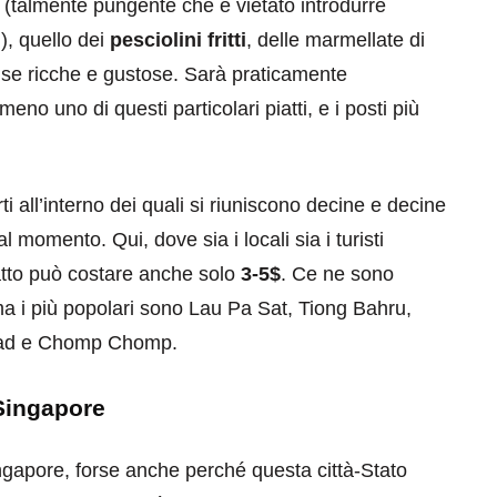
(talmente pungente che è vietato introdurre
!), quello dei
pesciolini fritti
, delle marmellate di
alse ricche e gustose. Sarà praticamente
no uno di questi particolari piatti, e i posti più
eventi
ti all’interno dei quali si riuniscono decine e decine
cia di
Eventi di aprile 2026 a
 momento. Qui, dove sia i locali sia i turisti
aggio
Rimini e dintorni
atto può costare anche solo
3-5$
. Ce ne sono
Marzo 31, 2026
, ma i più popolari sono Lau Pa Sat, Tiong Bahru,
Road e Chomp Chomp.
 Singapore
 Singapore, forse anche perché questa città-Stato