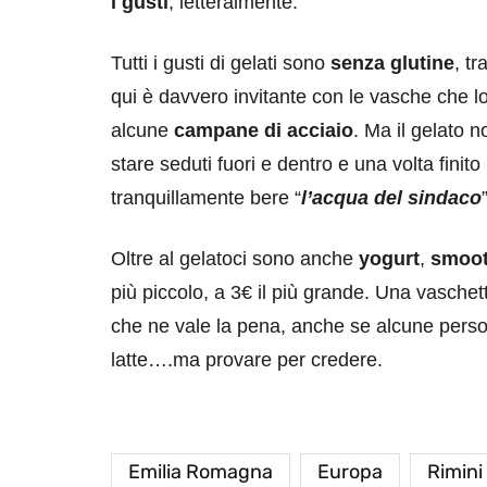
i gusti
, letteralmente.
Tutti i gusti di gelati sono
senza glutine
, tr
qui è davvero invitante con le vasche che l
alcune
campane di acciaio
. Ma il gelato n
stare seduti fuori e dentro e una volta finito
tranquillamente bere “
l’acqua del sindaco
Oltre al gelatoci sono anche
yogurt
,
smoot
più piccolo, a 3€ il più grande. Una vasche
che ne vale la pena, anche se alcune perso
latte….ma provare per credere.
Emilia Romagna
Europa
Rimini