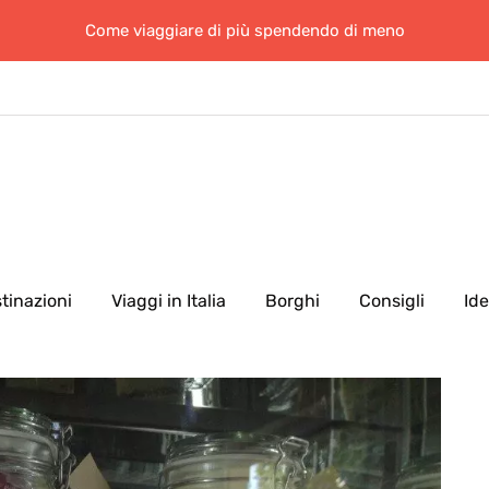
Come viaggiare di più spendendo di meno
tinazioni
Viaggi in Italia
Borghi
Consigli
Id