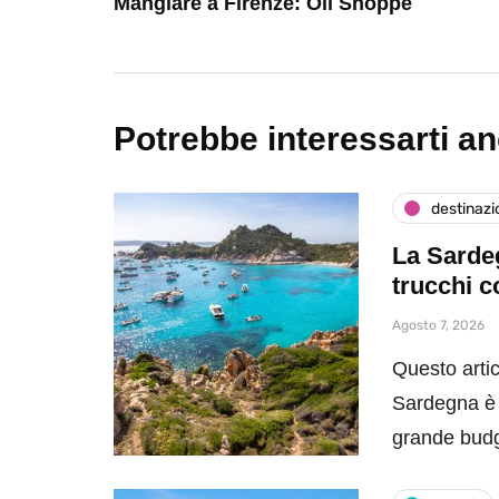
Mangiare a Firenze: Oil Shoppe
Potrebbe interessarti a
destinazi
La Sardeg
trucchi c
Agosto 7, 2026
Questo artic
Sardegna è 
grande bud