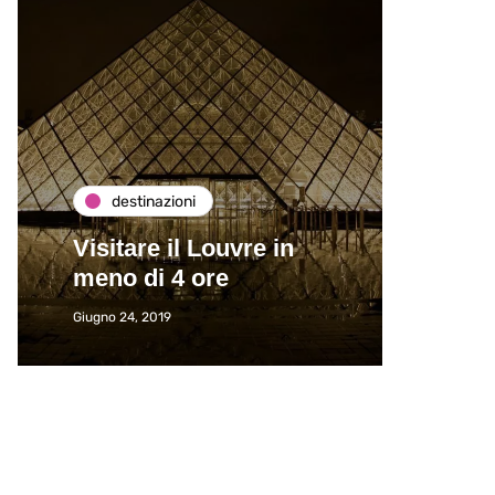
destinazioni
de
Visitare il Louvre in
Paros
meno di 4 ore
Immat
Giugno 24, 2019
Giugno 2