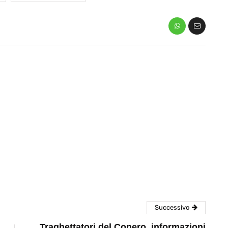
eventi
cia di
Eventi di aprile 2026 a
aggio
Rimini e dintorni
Marzo 31, 2026
Successivo
Traghettatori del Conero, informazioni