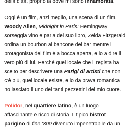
della città, proprio là dove mi sono
innamorata
.
Oggi è un film, anzi meglio, una scena di un film.
Woody Allen
,
Midnight in Paris:
Hemingway
sorseggia vino e parla del suo libro, Zelda Fitzgerald
ordina un bourbon al bancone del bar mentre il
protagonista del film è a bocca aperta, e io a dire il
vero più di lui. Perché quel locale che il regista ha
scelto per descrivere una
Parigi di artisti
che non
c’è più, quel locale esiste, e io da brava romantica
ho lasciato lì uno dei tanti pezzettini del mio cuore.
Polidor
, nel
quartiere latino
, è un luogo
affascinante e ricco di storia. Il tipico
bistrot
parigino
di
fine ‘800
divenuto impenetrabile da un