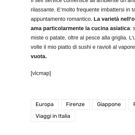
Il self service conferisce all’ambiente un’a
rilassante. E’molto frequente imbattersi in 
appuntamento romantico.
La varietà nell’
ama particolarmente la cucina asiatica
: 
miste o patate, oltre al pesce alla griglia. L
volte il mio piatto di sushi e ravioli al vapor
vuota.
destinazioni
destinazioni
sitare il Louvre in
Paros e la Gre
[vlcmap]
no di 4 ore
Immaturi il Vi
no 24, 2019
Giugno 26, 2013
Europa
Firenze
Giappone
Viaggi in Italia