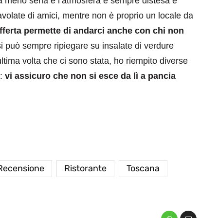
ria meno seria e l’atmosfera è sempre distesa e
tavolate di amici, mentre non è proprio un locale da
offerta permette di andarci anche con chi non
si può sempre ripiegare su insalate di verdure
’ultima volta che ci sono stata, ho riempito diverse
e:
vi assicuro che non si esce da lì a pancia
eventi
cia di
Eventi di aprile 2026 a
aggio
Rimini e dintorni
Marzo 31, 2026
Recensione
Ristorante
Toscana