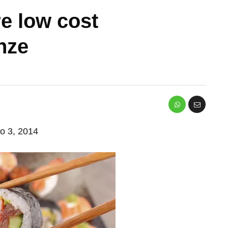
e low cost
nze
io 3, 2014