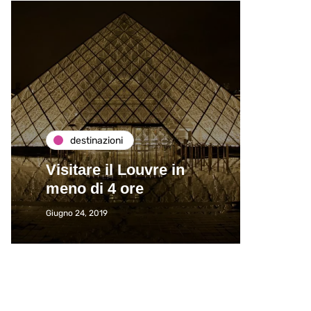
destinazioni
de
Visitare il Louvre in
Paros
meno di 4 ore
Immat
Giugno 24, 2019
Giugno 2