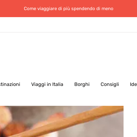
Come viaggiare di più spendendo di meno
tinazioni
Viaggi in Italia
Borghi
Consigli
Id