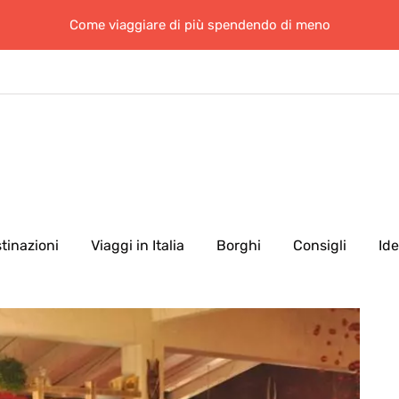
Come viaggiare di più spendendo di meno
tinazioni
Viaggi in Italia
Borghi
Consigli
Id