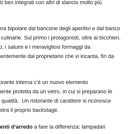
i ben integrati con altri di slancio molto più
iera bipolare dal bancone degli aperitivi e dal banco
linarie. Sul primo i protagonisti, oltre ai bicchieri,
lo, i salumi e i meravigliosi formaggi da
eventi
ientemente dal proprietario che vi incanta, fin da
cia di
Eventi di aprile 2026 a
aggio
Rimini e dintorni
torante interna c’è un nuovo elemento
Marzo 31, 2026
ente protetta da un vetro, in cui si preparano le
 qualità. Un ristorante di carattere si riconosce
stra il proprio backstage.
nti d’arredo
a fare la differenza: lampadari