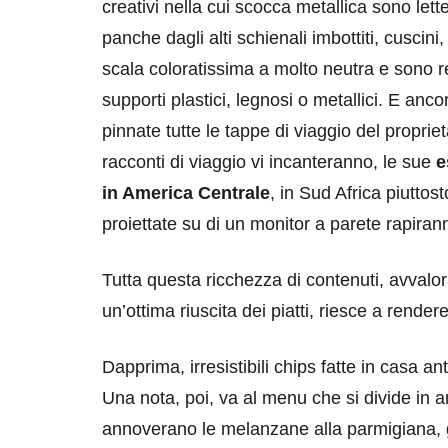
creativi nella cui scocca metallica sono lett
panche dagli alti schienali imbottiti, cusci
scala coloratissima a molto neutra e sono rea
supporti plastici, legnosi o metallici. E anc
pinnate tutte le tappe di viaggio del proprie
racconti di viaggio vi incanteranno, le sue
e
in America Centrale
, in Sud Africa piuttos
proiettate su di un monitor a parete rapiran
Tutta questa ricchezza di contenuti, avval
un’ottima riuscita dei piatti, riesce a rende
Dapprima, irresistibili chips fatte in casa ant
Una nota, poi, va al menu che si divide in ant
annoverano le melanzane alla parmigiana, gl