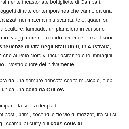
eralmente incastonate bottigliette di Campari,
ni, oggetti di arte contemporanea che vanno da una
lizzati nei materiali più svariati: tele, quadri su
ora sculture, lampade, un planisfero in cui sono
tario, viaggiatore nel mondo per eccellenza. I suoi
sperienze di vita negli Stati Uniti, in Australia,
to che al Polo Nord vi incuriosiranno e le immagini
no il vostro cuore definitivamente.
orata da una sempre pensata scelta musicale, e da
re unica una
cena da Grillo’s
.
icipano la scelta dei piatti.
ipasti, primi, secondi e “le vie di mezzo”, tra cui si
i scampi al curry e il
cous cous di