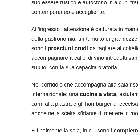
suo essere rustico e autoctono in alcuni tratt
contemporaneo e accogliente.
All’ingresso l’attenzione è catturata in man
della gastronomia: un tumulto di grandezze cu
sono i
prosciutti crudi
da tagliare al coltel
destinazioni
destinazioni
accompagnare a calici di vino introdotti sap
subito, con la sua capacità oratoria.
sitare il Louvre in
Paros e la Gre
no di 4 ore
Immaturi il Vi
Nel corridoio che accompagna alla sala ris
no 24, 2019
Giugno 26, 2013
internazionale: una
cucina a vista
, astutam
carni alla piastra e gli hamburger di eccelsa
anche nella scelta sfidante di mettere in mo
E finalmente la sala, in cui sono i
compleme