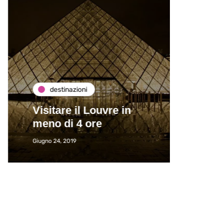
destinazioni
de
Visitare il Louvre in
Paros
meno di 4 ore
Immat
Giugno 24, 2019
Giugno 2