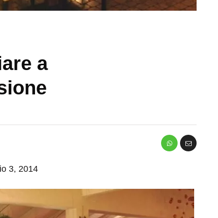
iare a
sione
io 3, 2014