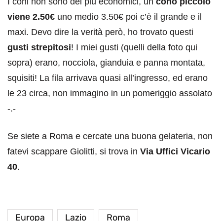
I coni non sono dei più economici, un
cono piccolo
viene 2.50€
uno medio 3.50€ poi c’è il grande e il
maxi. Devo dire la verità però, ho trovato questi
gusti strepitosi
! I miei gusti (quelli della foto qui
sopra) erano, nocciola, gianduia e panna montata,
squisiti! La fila arrivava quasi all’ingresso, ed erano
le 23 circa, non immagino in un pomeriggio assolato
-.-
Se siete a Roma e cercate una buona gelateria, non
fatevi scappare Giolitti, si trova in
Via Uffici Vicario
40
.
Europa
Lazio
Roma