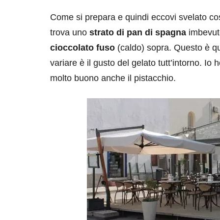
Come si prepara e quindi eccovi svelato cos
trova uno
strato di pan di spagna
imbevuto
cioccolato fuso
(caldo) sopra. Questo è qu
variare è il gusto del gelato tutt’intorno. Io 
molto buono anche il pistacchio.
destinazioni
destinazioni
sitare il Louvre in
Paros e la Gre
no di 4 ore
Immaturi il Vi
no 24, 2019
Giugno 26, 2013