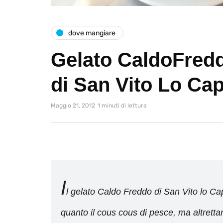
dove mangiare
Gelato CaldoFredd
di San Vito Lo Ca
Maggio 21, 2012
1 minuti di lettura
I
l gelato Caldo Freddo di San Vito lo C
quanto il cous cous di pesce, ma altrettan