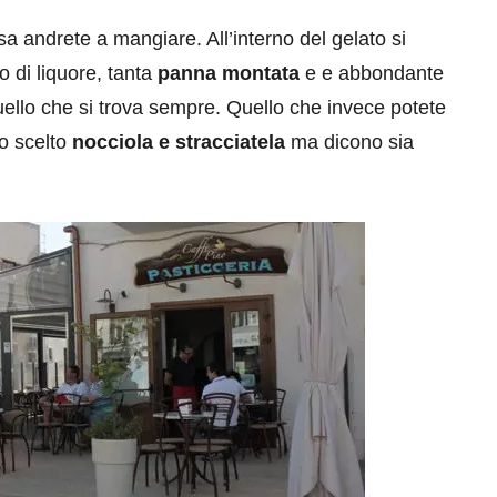
a andrete a mangiare. All’interno del gelato si
 di liquore, tanta
panna montata
e e abbondante
ello che si trova sempre. Quello che invece potete
ho scelto
nocciola e stracciatela
ma dicono sia
eventi
cia di
Eventi di aprile 2026 a
aggio
Rimini e dintorni
Marzo 31, 2026