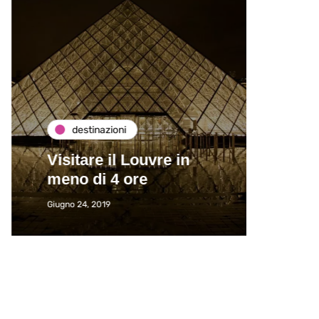
destinazioni
de
Visitare il Louvre in
Paros
meno di 4 ore
Immat
Giugno 24, 2019
Giugno 2