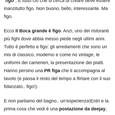
“
figo
”. E tutto ciò che si cerca di creare deve essere
inanzitutto figo. Non buono, bello, interessante. Ma
figo.
Ecco
il Boca grande è figo
. Anzi, uno dei ristoranti
più fighi dove abbia messo piede negli ultimi anni.
Tutto è perfetto e figo: gli arredamenti che sono un
mix di classico, moderno e come no
vintage
, le
uniformi dei camerieri, la presentazione dei piatti.
Hanno persino una
PR figa
che ti accompagna al
tavolo (e passa il resto del tempo a flirtare con il suo
fidanzato.. figo!).
E non parliamo del bagno.. un’esperienza!Entri e la
prima cosa che vedi è una
postazione da deejay
,