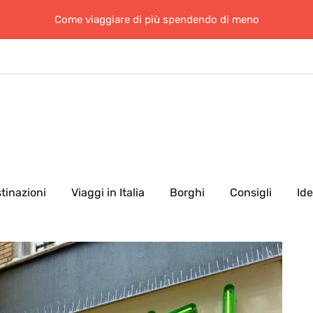
Come viaggiare di più spendendo di meno
tinazioni
Viaggi in Italia
Borghi
Consigli
Id