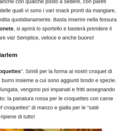
di anche con qualche posto a sedere, con pareti
 delle quali vi sono i vari snack pronti da mangiare,
vendita quotidianamente. Basta inserire nella fessura
monete
, si aprirà lo sportello e basterà prendere il
dare via! Semplice, veloce e anche buono!
eventi
Harlem
cia di
Eventi di aprile 2026 a
oquettes
”. Simili per la forma ai nostri croquet di
aggio
Rimini e dintorni
e burro insieme a cui sono aggiunti brodo e spezie.
Marzo 31, 2026
allungata, vengono poi impanati e fritti assegnando
nto: la panatura rossa per le croquettes con carne
ef croquettes” di manzo e gialla per le “satè
ipiene di tutto!