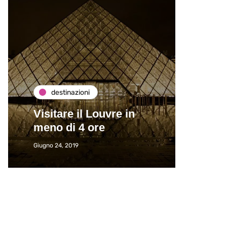
destinazioni
de
Visitare il Louvre in
Paros
meno di 4 ore
Immat
Giugno 24, 2019
Giugno 2