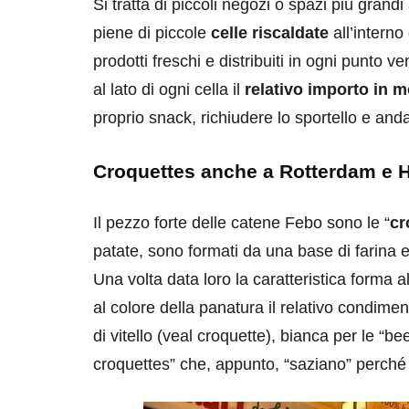
Si tratta di piccoli negozi o spazi più gran
piene di piccole
celle riscaldate
all’interno
prodotti freschi e distribuiti in ogni punto 
al lato di ogni cella il
relativo importo in 
proprio snack, richiudere lo sportello e an
destinazioni
destinazioni
Croquettes anche a Rotterdam e 
sitare il Louvre in
Paros e la Gre
Il pezzo forte delle catene Febo sono le “
cr
no di 4 ore
Immaturi il Vi
patate, sono formati da una base di farina 
no 24, 2019
Giugno 26, 2013
Una volta data loro la caratteristica forma 
al colore della panatura il relativo condime
di vitello (veal croquette), bianca per le “be
croquettes” che, appunto, “saziano” perché r