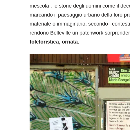
mescola : le storie degli uomini come il deco
marcando il paesaggio urbano della loro pr
materiale o immaginario, secondo i contesti e l
rendono Belleville un patchwork sorprende
folcloristica, ornata
.
destinazioni
destinazioni
sitare il Louvre in
Paros e la Gre
no di 4 ore
Immaturi il Vi
no 24, 2019
Giugno 26, 2013