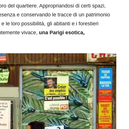
ro del quartiere. Appropriandosi di certi spazi,
esenza e conservando le tracce di un patrimonio
e loro possibilità, gli abitanti e i forestieri
ntemente vivace,
una Parigi esotica,
eventi
cia di
Eventi di aprile 2026 a
aggio
Rimini e dintorni
Marzo 31, 2026