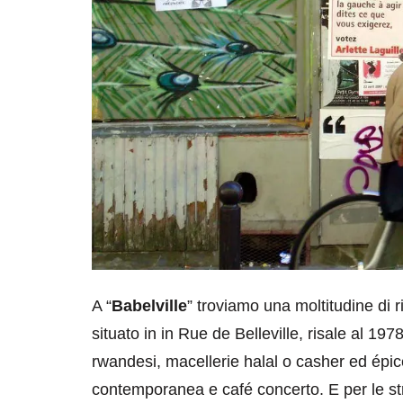
A “
Babelville
” troviamo una moltitudine di ris
situato in in Rue de Belleville, risale al 197
rwandesi, macellerie halal o casher ed épice
contemporanea e café concerto. E per le stra