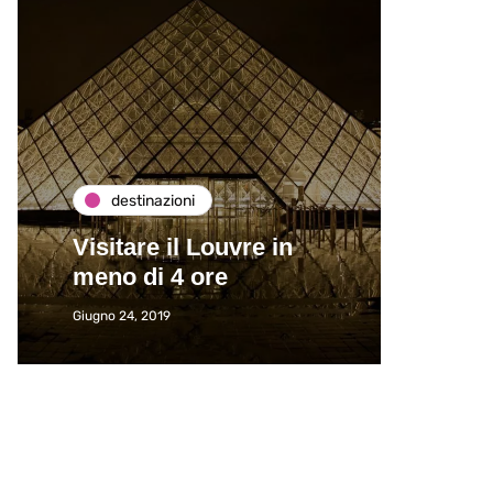
destinazioni
de
Visitare il Louvre in
Paros
meno di 4 ore
Immat
Giugno 24, 2019
Giugno 2