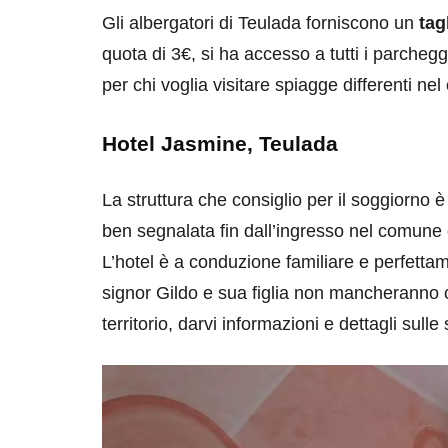
Gli albergatori di Teulada forniscono un
tag
quota di 3€, si ha accesso a tutti i parchegg
per chi voglia visitare spiagge differenti nel
Hotel Jasmine, Teulada
destinazioni
destinazioni
La struttura che consiglio per il soggiorno è 
sitare il Louvre in
Paros e la Gre
ben segnalata fin dall’ingresso nel comune 
no di 4 ore
Immaturi il Vi
L’hotel è a conduzione familiare e perfettam
no 24, 2019
Giugno 26, 2013
signor Gildo e sua figlia non mancheranno cer
territorio, darvi informazioni e dettagli sulle