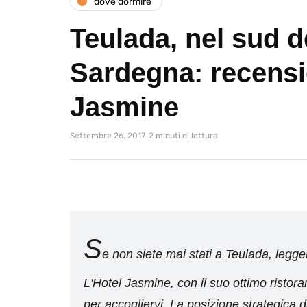
dove dormire
Teulada, nel sud d
Sardegna: recensi
Jasmine
Settembre 26, 2017
2 minuti di lettura
S
e non siete mai stati a Teulada, legge
L'Hotel Jasmine, con il suo ottimo ristora
per accogliervi. La posizione strategica d