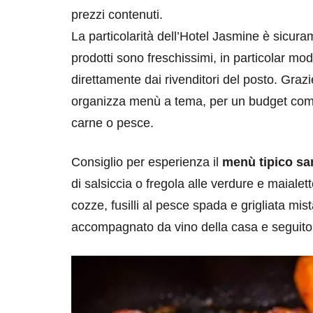
prezzi contenuti.
La particolarità dell’Hotel Jasmine è sicur
prodotti sono freschissimi, in particolar mo
direttamente dai rivenditori del posto. Grazi
organizza menù a tema, per un budget compr
carne o pesce.
Consiglio per esperienza il
menù tipico sa
di salsiccia o fregola alle verdure e maialet
cozze, fusilli al pesce spada e grigliata mis
accompagnato da vino della casa e seguito 