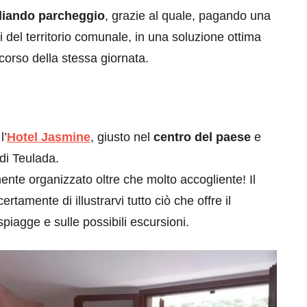
liando parcheggio
, grazie al quale, pagando una
i del territorio comunale, in una soluzione ottima
 corso della stessa giornata.
eventi
l’
Hotel Jasmine
, giusto nel
centro del paese
e
cia di
Eventi di aprile 2026 a
di Teulada.
aggio
Rimini e dintorni
ente organizzato oltre che molto accogliente! Il
Marzo 31, 2026
tamente di illustrarvi tutto ciò che offre il
 spiagge e sulle possibili escursioni.