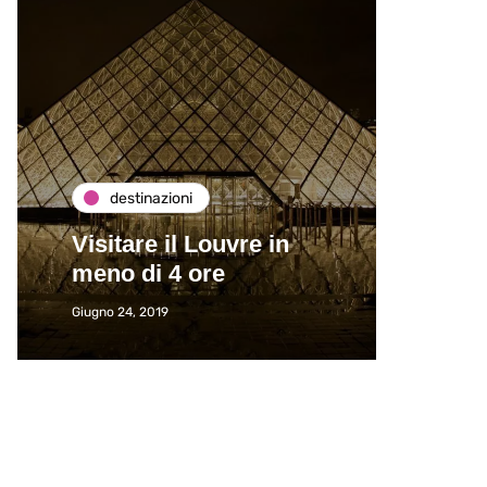
destinazioni
de
Visitare il Louvre in
Paros
meno di 4 ore
Immat
Giugno 24, 2019
Giugno 2