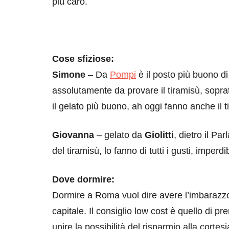
più caro.
Cose sfiziose:
Simone
– Da
Pompi
è il posto più buono d
assolutamente da provare il tiramisù, sopratt
destinazioni
destinazioni
il gelato più buono, ah oggi fanno anche il 
sitare il Louvre in
Paros e la Gre
Giovanna
– gelato da
Giolitti
, dietro il Pa
no di 4 ore
Immaturi il Vi
del tiramisù, lo fanno di tutti i gusti, imperd
no 24, 2019
Giugno 26, 2013
Dove dormire:
Dormire a Roma vuol dire avere l’imbarazzo d
capitale. Il consiglio low cost è quello di p
unire la possibilità del risparmio alla cortes