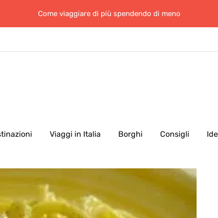
Come viaggiare di più spendendo di meno
tinazioni
Viaggi in Italia
Borghi
Consigli
Id