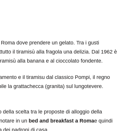
i Roma dove prendere un gelato. Tra i gusti
utto il tiramisù alla fragola una delizia. Dal 1962 è
eventi
tiramisù alla banana e al cioccolato fondente.
cia di
Eventi di aprile 2026 a
rlamento e il tiramisu dal classico Pompi, il regno
aggio
Rimini e dintorni
ibile la grattachecca (granita) sul lungotevere.
Marzo 31, 2026
ella scelta tra le proposte di alloggio della
renotare in un
bed and breakfast a Roma
e quindi
ia dei padroni di casa.