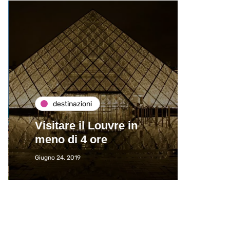
destinazioni
de
Visitare il Louvre in
Paros
meno di 4 ore
Immat
Giugno 24, 2019
Giugno 2