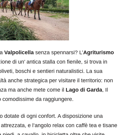
ma
Valpolicella
senza spennarsi? L’
Agriturismo
ione di un’ antica stalla con fienile, si trova in
liveti, boschi e sentieri naturalistici. La sua
tà anche strategica per visitare il territorio: non
tanza ma anche mete come il
Lago di Garda
, Il
ono comodissime da raggiungere.
 dotate di ogni confort. A disposizione una
attrezzata, e l’angolo relax con caffè tea e tisane
piedi, a cavallo, in bicicletta oltre che visite