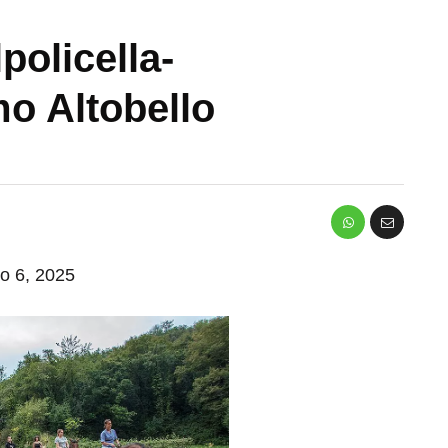
policella-
mo Altobello
io 6, 2025