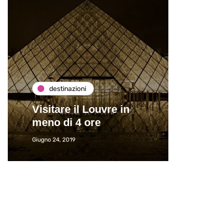
destinazioni
de
Visitare il Louvre in
Paros
meno di 4 ore
Immat
Giugno 24, 2019
Giugno 2