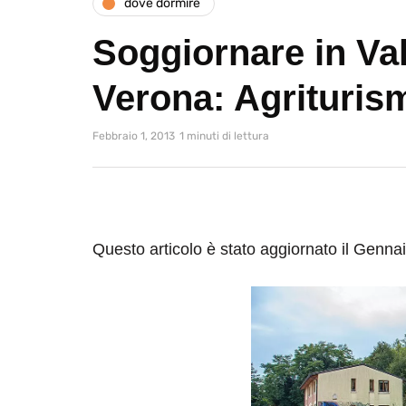
dove dormire
Soggiornare in Val
Verona: Agrituris
Febbraio 1, 2013
1 minuti di lettura
Questo articolo è stato aggiornato il Genna