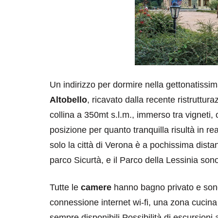
Un indirizzo per dormire nella gettonatissi
Altobello
, ricavato dalla recente ristrutturaz
collina a 350mt s.l.m., immerso tra vigneti, o
posizione per quanto tranquilla risultà in real
solo la città di Verona è a pochissima dis
parco Sicurtà, e il Parco della Lessinia s
Tutte le
camere
hanno bagno privato e sono
connessione internet wi-fi, una zona cucina 
sempre disponibili.Possibilità di escursioni a 