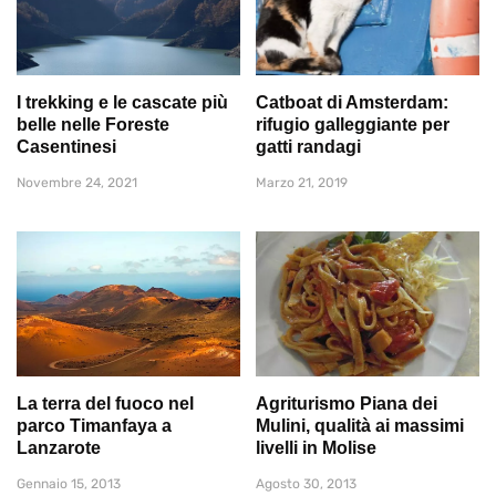
I trekking e le cascate più
Catboat di Amsterdam:
belle nelle Foreste
rifugio galleggiante per
Casentinesi
gatti randagi
Novembre 24, 2021
Marzo 21, 2019
La terra del fuoco nel
Agriturismo Piana dei
parco Timanfaya a
Mulini, qualità ai massimi
Lanzarote
livelli in Molise
Gennaio 15, 2013
Agosto 30, 2013