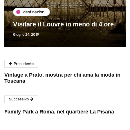
dest
destinazioni
Paros 
itare il Louvre in meno di 4 ore
Viagg
o 24, 2019
Giugno 26,
Precedente
Vintage a Prato, mostra per chi ama la moda in
Toscana
Successivo
Family Park a Roma, nel quartiere La Pisana