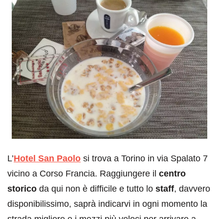
L’
Hotel San Paolo
si trova a Torino in via Spalato 7
vicino a Corso Francia. Raggiungere il
centro
storico
da qui non è difficile e tutto lo
staff
, davvero
disponibilissimo, saprà indicarvi in ogni momento la
strada migliore e i mezzi più veloci per arrivare a