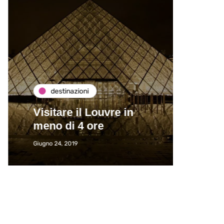
destinazioni
de
Visitare il Louvre in
Paros
meno di 4 ore
Immat
Giugno 24, 2019
Giugno 2