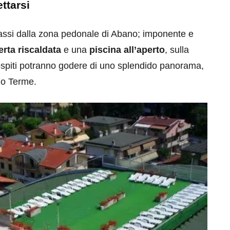
ttarsi
passi dalla zona pedonale di Abano; imponente e
rta riscaldata
e una
piscina all’aperto
, sulla
i ospiti potranno godere di uno splendido panorama,
ano Terme.
eventi
cia di
Eventi di aprile 2026 a
aggio
Rimini e dintorni
Marzo 31, 2026