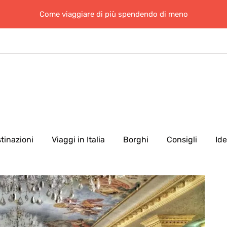
Come viaggiare di più spendendo di meno
tinazioni
Viaggi in Italia
Borghi
Consigli
Id