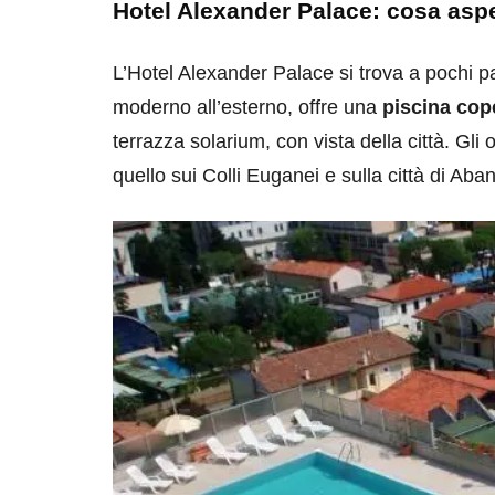
Hotel Alexander Palace: cosa aspe
L’Hotel Alexander Palace si trova a pochi 
moderno all’esterno, offre una
piscina cope
terrazza solarium, con vista della città. Gl
quello sui Colli Euganei e sulla città di Ab
destinazioni
destinazioni
sitare il Louvre in
Paros e la Gre
no di 4 ore
Immaturi il Vi
no 24, 2019
Giugno 26, 2013