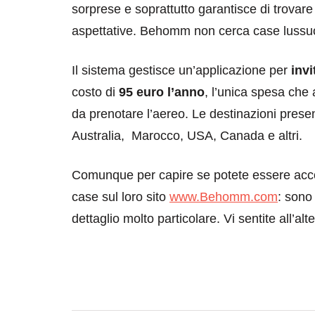
sorprese e soprattutto garantisce di trovar
aspettative. Behomm non cerca case lussuos
Il sistema gestisce un’applicazione per
invi
costo di
95 euro l’anno
, l’unica spesa che 
da prenotare l’aereo. Le destinazioni presen
Australia, Marocco, USA, Canada e altri.
destinazioni
destinazioni
Comunque per capire se potete essere accolt
sitare il Louvre in
Paros e la Gre
case sul loro sito
www.Behomm.com
: sono
no di 4 ore
Immaturi il Vi
dettaglio molto particolare. Vi sentite all’al
no 24, 2019
Giugno 26, 2013