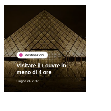
destinazioni
de
Visitare il Louvre in
Paros
meno di 4 ore
Immat
Giugno 24, 2019
Giugno 2