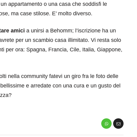
e un appartamento o una casa che soddisfi le
e, ma case stilose. E’ molto diverso.
tare amici
a unirsi a Behomm; l’iscrizione ha un
avrete per un scambio casa illimitato. Vi resta solo
ti per ora: Spagna, Francia, Cile, Italia, Giappone,
eventi
i nella community fatevi un giro fra le foto delle
cia di
Eventi di aprile 2026 a
 bellissime e arredate con una cura e un gusto del
aggio
Rimini e dintorni
tezza?
Marzo 31, 2026