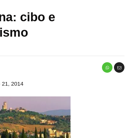
a: cibo e
rismo
o 21, 2014