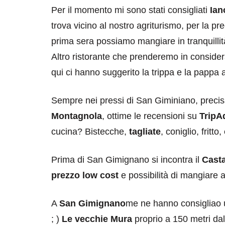
Per il momento mi sono stati consigliati
Ian
trova vicino al nostro agriturismo, per la p
prima sera possiamo mangiare in tranquillità
Altro ristorante che prenderemo in conside
qui ci hanno suggerito la trippa e la pappa 
Sempre nei pressi di San Giminiano, prec
Montagnola
, ottime le recensioni su
TripA
cucina? Bistecche,
tagliate
, coniglio, fritto,
Prima di San Gimignano si incontra il
Cast
prezzo low cost
e possibilità di mangiare a
A
San Gimignano
me ne hanno consigliao u
; )
Le vecchie Mura
proprio a 150 metri dall