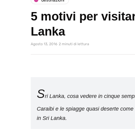
destinazioni
5 motivi per visitar
Lanka
Agosto 13, 2016
2 minuti di lettura
S
ri Lanka, cosa vedere in cinque semplic
Caraibi e le spiagge quasi deserte come a
in Sri Lanka.