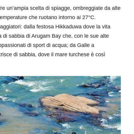
fre un’ampia scelta di spiagge, ombreggiate da alte
 temperature che ruotano intorno ai 27°C.
iaggiatori: dalla festosa Hikkaduwa dove la vita
a di sabbia di Arugam Bay che, con le sue alte
 appassionati di sport di acqua; da Galle a
risce di sabbia, dove il mare turchese è così
eventi
cia di
Eventi di aprile 2026 a
aggio
Rimini e dintorni
Marzo 31, 2026