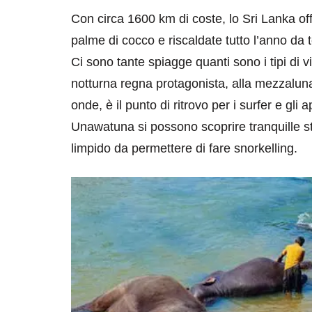
Con circa 1600 km di coste, lo Sri Lanka of
palme di cocco e riscaldate tutto l’anno da
Ci sono tante spiagge quanti sono i tipi di v
notturna regna protagonista, alla mezzalun
onde, è il punto di ritrovo per i surfer e gli
Unawatuna si possono scoprire tranquille st
destinazioni
destinazioni
limpido da permettere di fare snorkelling.
sitare il Louvre in
Paros e la Gre
no di 4 ore
Immaturi il Vi
no 24, 2019
Giugno 26, 2013