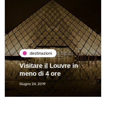
destinazioni
de
Visitare il Louvre in
Paros
meno di 4 ore
Immat
Giugno 24, 2019
Giugno 2