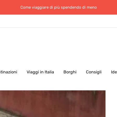
Come viaggiare di più spendendo di meno
tinazioni
Viaggi in Italia
Borghi
Consigli
Id