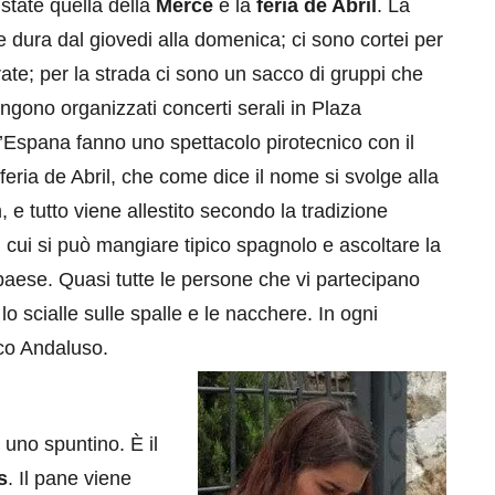
state quella della
Mercè
e la
feria de Abril
. La
he dura dal giovedi alla domenica; ci sono cortei per
ate; per la strada ci sono un sacco di gruppi che
ngono organizzati concerti serali in Plaza
d’Espana fanno uno spettacolo pirotecnico con il
eria de Abril, che come dice il nome si svolge alla
 e tutto viene allestito secondo la tradizione
cui si può mangiare tipico spagnolo e ascoltare la
paese. Quasi tutte le persone che vi partecipano
 lo scialle sulle spalle e le nacchere. In ogni
ico Andaluso.
 uno spuntino. È il
s
. Il pane viene