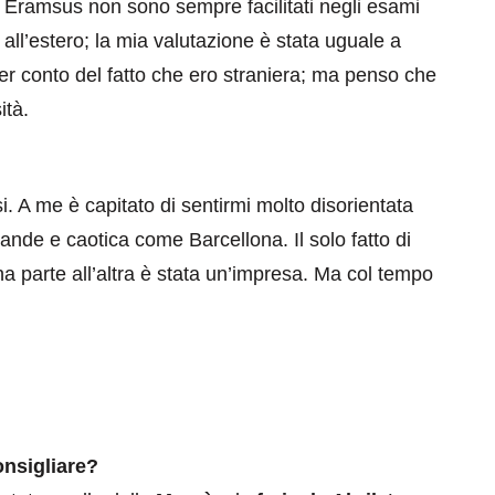
Eramsus non sono sempre facilitati negli esami
all’estero; la mia valutazione è stata uguale a
ner conto del fatto che ero straniera; ma penso che
ità.
eventi
si. A me è capitato di sentirmi molto disorientata
grande e caotica come Barcellona. Il solo fatto di
cia di
Eventi di aprile 2026 a
a parte all’altra è stata un’impresa. Ma col tempo
aggio
Rimini e dintorni
Marzo 31, 2026
consigliare?