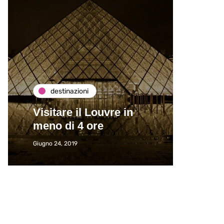
destinazioni
de
Visitare il Louvre in
Paros
meno di 4 ore
Immat
Giugno 24, 2019
Giugno 2