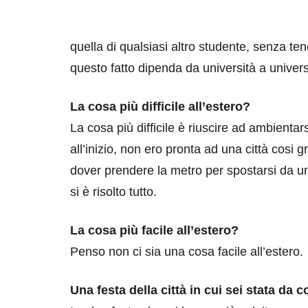
quella di qualsiasi altro studente, senza te
questo fatto dipenda da università a univers
La cosa più difficile all’estero?
destinazioni
destinazioni
La cosa più difficile è riuscire ad ambientar
all’inizio, non ero pronta ad una città cosi 
sitare il Louvre in
Paros e la Gre
dover prendere la metro per spostarsi da un
no di 4 ore
Immaturi il Vi
si è risolto tutto.
no 24, 2019
Giugno 26, 2013
La cosa più facile all’estero?
Penso non ci sia una cosa facile all’estero.
Una festa della città in cui sei stata da 