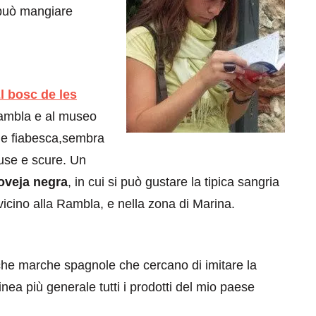
i può mangiare
.
l bosc de les
Rambla e al museo
ne fiabesca,sembra
fuse e scure. Un
’oveja negra
, in cui si può gustare la tipica sangria
icino alla Rambla, e nella zona di Marina.
che marche spagnole che cercano di imitare la
inea più generale tutti i prodotti del mio paese