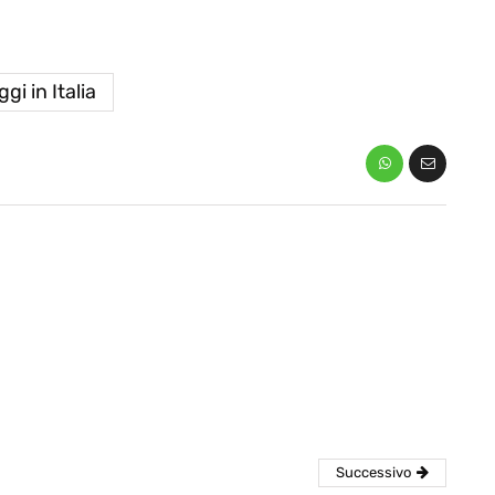
ggi in Italia
eventi
cia di
Eventi di aprile 2026 a
aggio
Rimini e dintorni
Marzo 31, 2026
Successivo