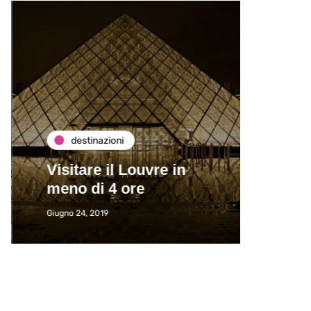
destinazioni
de
Visitare il Louvre in
Paros
meno di 4 ore
Immat
Giugno 24, 2019
Giugno 2