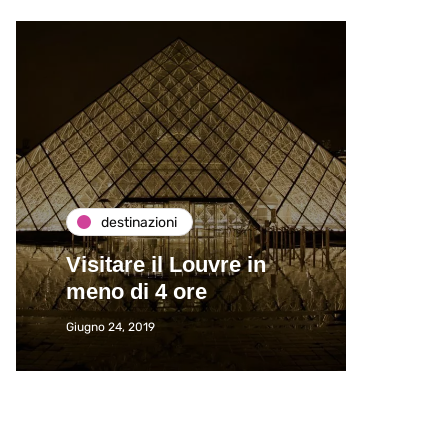
destinazioni
de
Visitare il Louvre in
Paros
meno di 4 ore
Immat
Giugno 24, 2019
Giugno 2