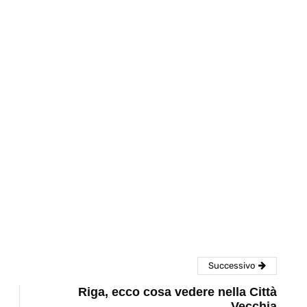
eventi
cia di
Eventi di aprile 2026 a
aggio
Rimini e dintorni
Marzo 31, 2026
Successivo
Riga, ecco cosa vedere nella Città
Vecchia