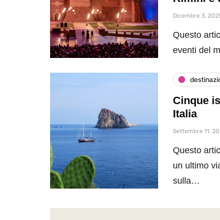
Dicembre 3, 202
Questo artic
eventi del 
destinazi
Cinque is
Italia
Settembre 11, 2
Questo artic
un ultimo vi
sulla…