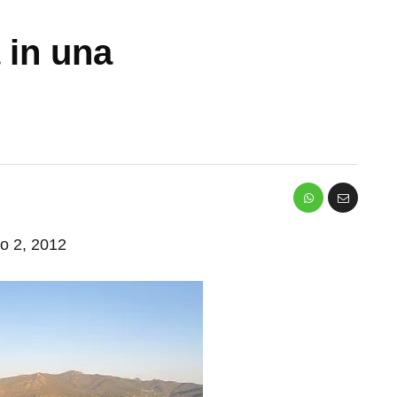
a in una
io 2, 2012