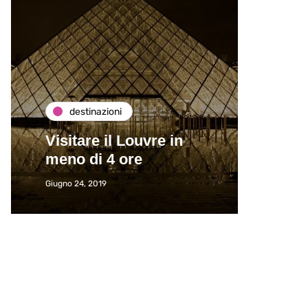
destinazioni
de
Visitare il Louvre in
Paros
meno di 4 ore
Immat
Giugno 24, 2019
Giugno 2