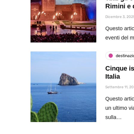
Rimini e 
Dicembre 3, 202
Questo artic
eventi del 
destinazi
Cinque is
Italia
Settembre 11, 2
Questo artic
un ultimo vi
sulla…