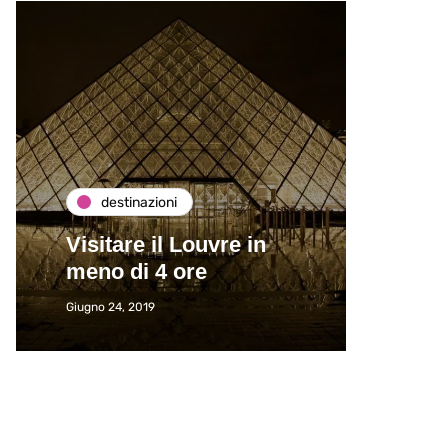
destinazioni
de
Visitare il Louvre in
Paros
meno di 4 ore
Immat
Giugno 24, 2019
Giugno 2