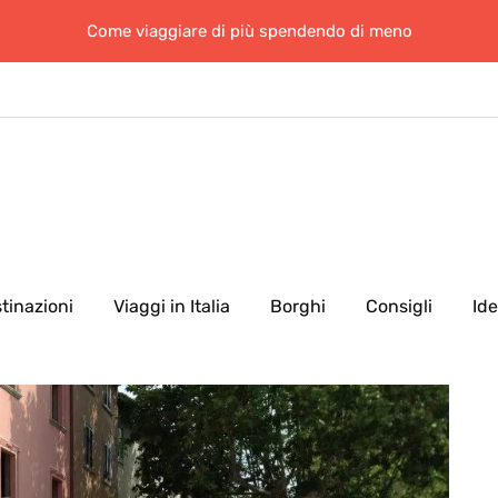
Come viaggiare di più spendendo di meno
tinazioni
Viaggi in Italia
Borghi
Consigli
Id