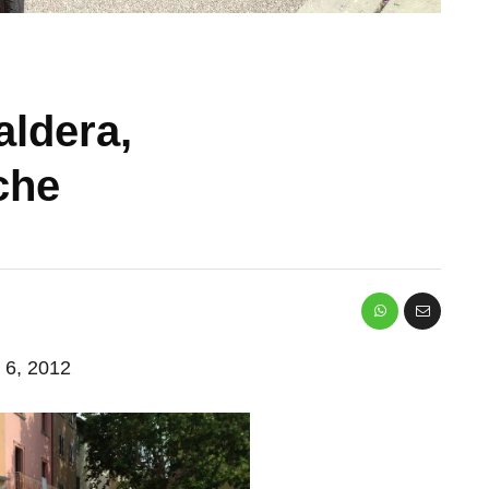
aldera,
che
o 6, 2012