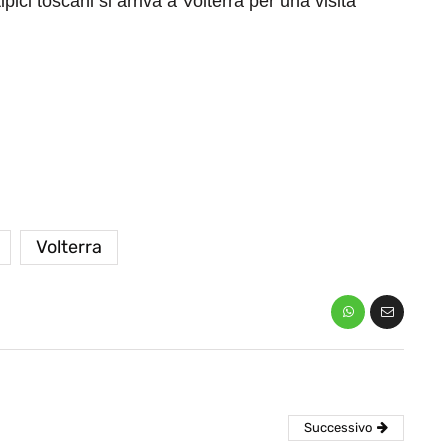
pici toscani si arriva a Volterra per una visita
eventi
cia di
Eventi di aprile 2026 a
Volterra
aggio
Rimini e dintorni
Marzo 31, 2026
Successivo