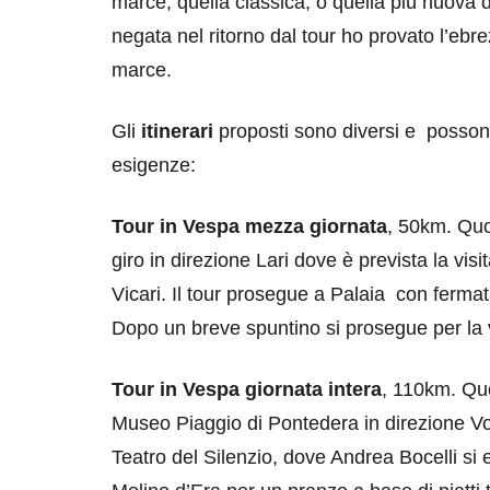
marce, quella classica, o quella più nuova
negata nel ritorno dal tour ho provato l’eb
marce.
Gli
itinerari
proposti sono diversi e possono
esigenze:
Tour in Vespa mezza giornata
, 50km. Quo
giro in direzione Lari dove è prevista la visit
Vicari. Il tour prosegue a Palaia con fermat
Dopo un breve spuntino si prosegue per la v
Tour in Vespa giornata intera
, 110km. Qu
Museo Piaggio di Pontedera in direzione V
Teatro del Silenzio, dove Andrea Bocelli si